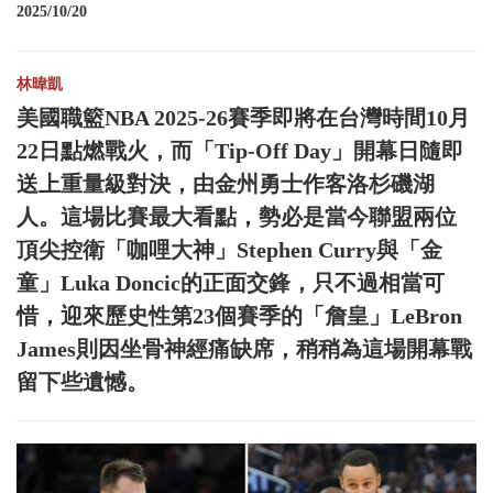
2025/10/20
林暐凱
美國職籃NBA 2025-26賽季即將在台灣時間10月
22日點燃戰火，而「Tip-Off Day」開幕日隨即
送上重量級對決，由金州勇士作客洛杉磯湖
人。這場比賽最大看點，勢必是當今聯盟兩位
頂尖控衛「咖哩大神」Stephen Curry與「金
童」Luka Doncic的正面交鋒，只不過相當可
惜，迎來歷史性第23個賽季的「詹皇」LeBron
James則因坐骨神經痛缺席，稍稍為這場開幕戰
留下些遺憾。