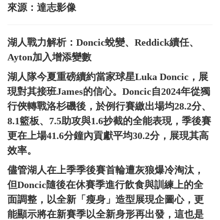
來源：達志影像
湖人戰力解析：Doncic蛻變、Reddick續任、
Ayton加入增添變數
湖人隊今夏重磅續約當家球星Luka Doncic，展
現對其接班James的信心。Doncic自2024年從獨
行俠轉戰洛杉磯後，於例行賽繳出場均28.2分、
8.1籃板、7.5助攻與1.6抄截的全能表現，季後賽
更在上場41.6分鐘內貢獻平均30.2分，展現其高
效率。
儘管湖人在上季季後賽首輪遭灰狼爆冷淘汰，
但Doncic隨後在休賽季進行飲食與訓練上的全
面調整，以全新「瘦身」造型展現企圖心，更
能顯示將在新賽季以全新身形再出發，這也是