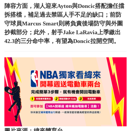
陣容方面，湖人迎來Ayton與Doncic搭配擔任擋
拆搭檔，補足過去禁區人手不足的缺口；前防
守球員Marcus Smart則將負責後場防守與外圍
抄截部分；此外，射手Jake LaRavia上季繳出
42.3的三分命中率，有望為Doncic拉開空間。
圖片來源：緯來體育台