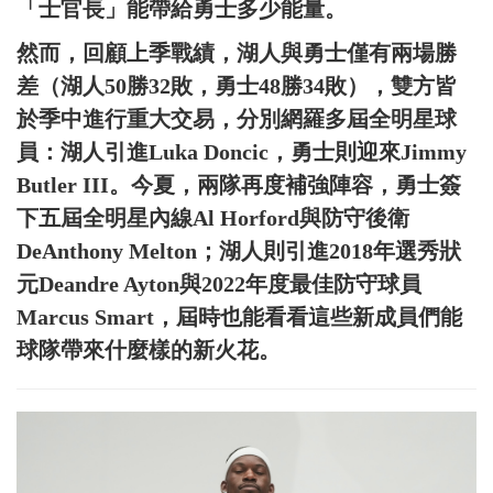
「士官長」能帶給勇士多少能量。
然而，回顧上季戰績，湖人與勇士僅有兩場勝
差（湖人50勝32敗，勇士48勝34敗），雙方皆
於季中進行重大交易，分別網羅多屆全明星球
員：湖人引進Luka Doncic，勇士則迎來Jimmy
Butler III。今夏，兩隊再度補強陣容，勇士簽
下五屆全明星內線Al Horford與防守後衛
DeAnthony Melton；湖人則引進2018年選秀狀
元Deandre Ayton與2022年度最佳防守球員
Marcus Smart，屆時也能看看這些新成員們能
球隊帶來什麼樣的新火花。