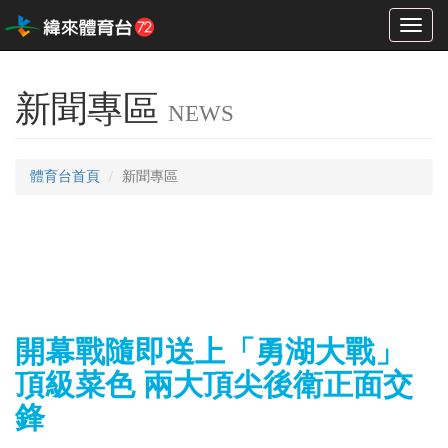
Toggl
naviga
新聞專區
NEWS
體育台首頁
新聞專區
開幕戰隨即送上「勇湖大戰」
頂級菜色 兩大頂尖後衛正面交
鋒