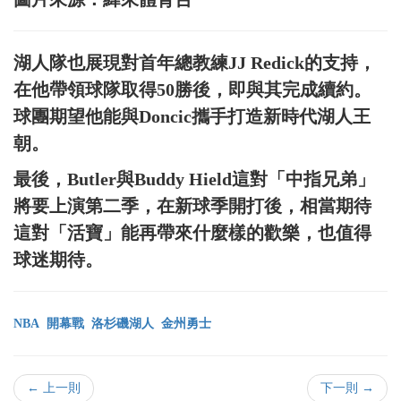
湖人隊也展現對首年總教練JJ Redick的支持，
在他帶領球隊取得50勝後，即與其完成續約。
球團期望他能與Doncic攜手打造新時代湖人王
朝。
最後，Butler與Buddy Hield這對「中指兄弟」
將要上演第二季，在新球季開打後，相當期待
這對「活寶」能再帶來什麼樣的歡樂，也值得
球迷期待。
NBA
開幕戰
洛杉磯湖人
金州勇士
← 上一則
下一則 →