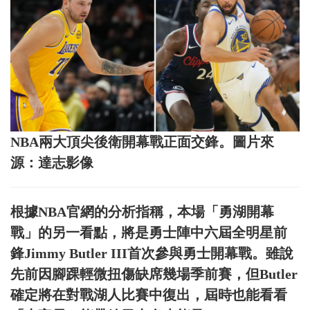
NBA兩大頂尖後衛開幕戰正面交鋒。圖片來
源：達志影像
根據NBA官網的分析指稱，本場「勇湖開幕
戰」的另一看點，將是勇士陣中六屆全明星前
鋒Jimmy Butler III首次參與勇士開幕戰。雖說
先前因腳踝輕微扭傷缺席幾場季前賽，但Butler
確定將在對戰湖人比賽中復出，屆時也能看看