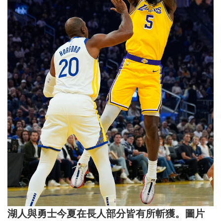
湖人與勇士今夏在長人部分皆有所斬獲。圖片