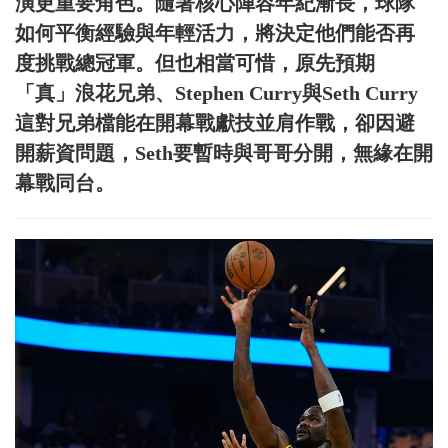
演更重要角色。隨著核心陣容年紀漸長，球隊
如何平衡經驗與年輕活力，將決定他們能否再
度挑戰總冠軍。但也相當可惜，原先預期
「真」浪花兄弟、Stephen Curry與Seth Curry
這對兄弟檔能在開幕戰獻技並肩作戰，卻因避
開薪資問題，Seth要暫時與哥哥分開，無緣在開
幕戰同台。