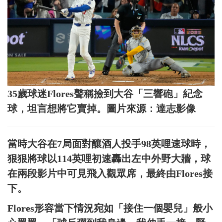
35歲球迷Flores聲稱撿到大谷「三響砲」紀念
球，坦言想將它賣掉。圖片來源：達志影像
當時大谷在7局面對釀酒人投手98英哩速球時，
狠狠將球以114英哩初速轟出左中外野大牆，球
在兩段影片中可見飛入觀眾席，最終由Flores接
下。
Flores形容當下情況宛如「接住一個嬰兒」般小