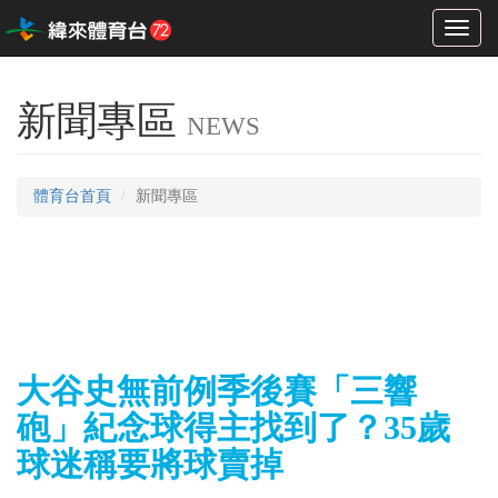
Toggl
naviga
新聞專區
NEWS
體育台首頁
新聞專區
大谷史無前例季後賽「三響
砲」紀念球得主找到了？35歲
球迷稱要將球賣掉