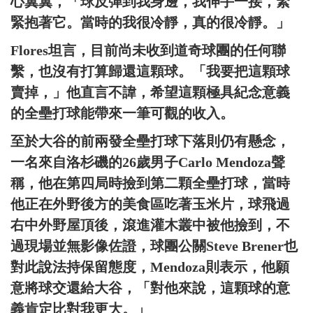
心翼翼，「球反彈到我身邊，我伸手一接，緊
緊抱著它。當時的我很冷靜，真的很冷靜。」
Flores坦言，目前尚未收到道奇球團的任何聯
繫，也沒有打算歸還這顆球。「我要把這顆球
賣掉，」他直言不諱，希望這顆極具紀念意義
的全壘打球能帶來一筆可觀的收入。
至於大谷的前兩發全壘打球下落則仍有懸念，
一名來自洛杉磯的26歲男子Carlo Mendoza聲
稱，他在第四局時撿到第二顆全壘打球，當時
他正在外野後方的美食區吃著玉米片，球飛過
右中外野屋頂後，滾進灌木叢中被他撿到，不
過現場並無影像佐證，球團公關Steve Brener也
對此說法持保留態度，Mendoza則表示，他願
意將球交還給大谷，「對他來說，這顆球的意
義肯定比對我更大。」