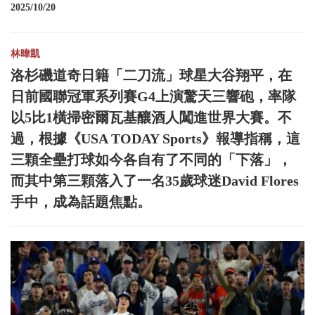
2025/10/20
林暐凱
洛杉磯道奇日籍「二刀流」球星大谷翔平，在
日前國聯冠軍系列賽G4上演驚天三響砲，率隊
以5比1橫掃密爾瓦基釀酒人闖進世界大賽。不
過，根據《USA TODAY Sports》報導指稱，這
三顆全壘打球如今各自有了不同的「下落」，
而其中第三顆落入了一名35歲球迷David Flores
手中，成為話題焦點。