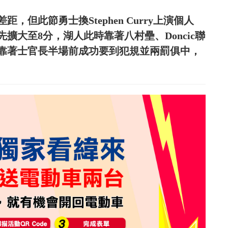
，但此節勇士換Stephen Curry上演個人
擴大至8分，湖人此時靠著八村壘、Doncic聯
靠著士官長半場前成功要到犯規並兩罰俱中，