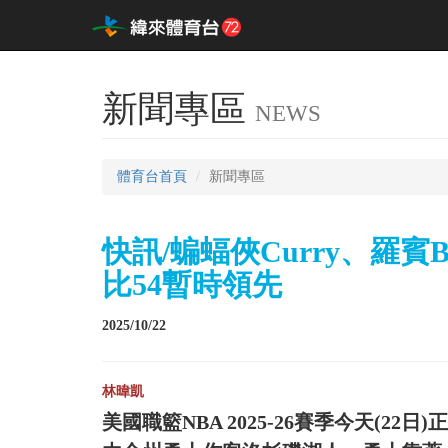
新聞專區
NEWS
體育台首頁
新聞專區
快訊/蝙蝠俠Curry、羅賓B
比54暫時領先
2025/10/22
林暐凱
美國職籃NBA 2025-26賽季今天(