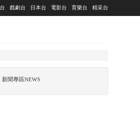
台
戲劇台
日本台
電影台
育樂台
精采台
新聞專區NEWS