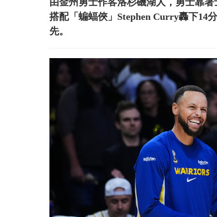
由金州勇士作客洛杉磯湖人，勇士靠著士官長
搭配「蝙蝠俠」Stephen Curry轟下
先。