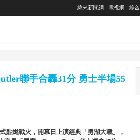
緯來新聞網
電視網
綜合
utler聯手合轟31分 勇士半場55
22日)正式點燃戰火，開幕日上演經典「勇湖大戰」，