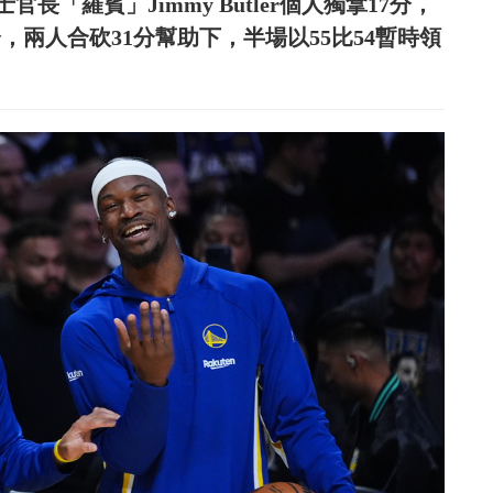
「羅賓」Jimmy Butler個人獨拿17分，
14分，兩人合砍31分幫助下，半場以55比54暫時領