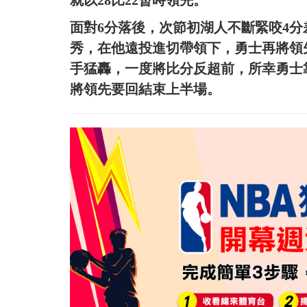
就以28比22暫時領先。
面對6分落後，次節初湖人不斷緊咬4分差距
秀，在他遠投進切帶領下，勇士再將領先
手猛轟，一度將比分反超前，所幸勇士
將領先要回結束上半場。