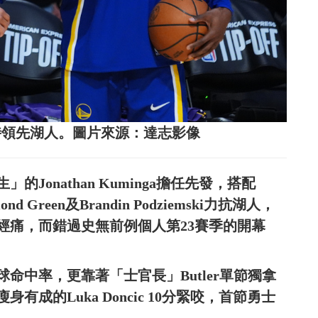
半場暫時領先湖人。圖片來源：達志影像
onathan Kuminga擔任先發，搭配
ymond Green及Brandin Podziemski力抗湖人，
經痛，而錯過史無前例個人第23賽季的開幕
命中率，更靠著「士官長」Butler單節獨拿
成的Luka Doncic 10分緊咬，首節勇士