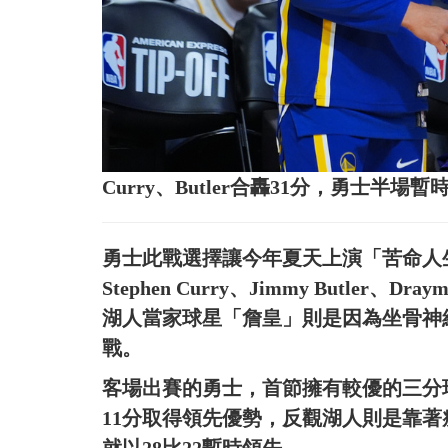
Curry、Butler合轟31分，勇士
勇士此戰選擇讓今年夏天上演「苦命人生」的J
Stephen Curry、Jimmy Butler、Dra
湖人當家球星「詹皇」則是因為坐骨神
戰。
客場出賽的勇士，首節擁有較優的三分球
11分取得領先優勢，反觀湖人則是靠著瘦身有