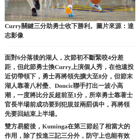
Curry關鍵三分助勇士收下勝利。圖片來源：達
志影像
面對6分落後的湖人，次節初不斷緊咬4分差
距，但此節勇士換Curry上演個人秀，在他遠投
近切帶領下，勇士再將領先擴大至8分，但節末
湖人靠著八村壘、Doncic聯手打出一波小高
潮，一度將比分反超前至1分，所幸勇士靠著士
官長半場前成功要到犯規並兩罰俱中，再將領
先要回結束上半場。
雙方易籃後，Kuminga在第三節起了相當大的
作用，除了投進三記三分外，防守上也能有效