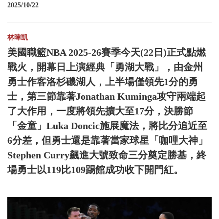
2025/10/22
林暐凱
美國職籃NBA 2025-26賽季今天(22日)正式點燃
戰火，開幕日上演經典「勇湖大戰」，由金州
勇士作客洛杉磯湖人，上半場僅領先1分的勇
士，第三節靠著Jonathan Kuminga攻守兩端起
了大作用，一度將領先擴大至17分，決勝節
「金童」Luka Doncic施展魔法，將比分追近至
6分差，但勇士還是靠著當家球星「咖哩大神」
Stephen Curry飆進大號致命三分奠定勝基，終
場勇士以119比109踢館成功收下開門紅。