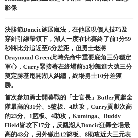
影像
決勝節Doncic施展魔法，在他展現個人技巧及
穿針引線帶領下，湖人一度在比賽終了前3分59
秒將比分追近至6分差距，但勇士老將
Draymond Green此時先命中重要底角三分穩定
軍心，Curry緊接著在終場前51秒飆進大號三分
奠定勝基甩開湖人糾纏，終場勇士10分差獲
勝。
首次參加勇士開幕戰的「士官長」Butler貢獻全
隊最高的31分、5籃板、4助攻，Curry貢獻次高
的23分、1籃板、4助攻，Kuminga、Buddy
Hield皆攻下17分，反觀湖人Doncic狂轟全場最
高的43分，另外繳出12籃板、8助攻近大三元表