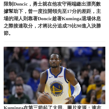
限制Doncic，勇士就在他攻守兩端繳出漂亮數
據幫助下，曾一度拉開領先至17分的差距，主
場的湖人則靠著Doncic趁著Kuminga退場休息
之際接連取分，才將比分追成79比90進入決勝
節。
Kuminga在第三節起了大用。圖片來源：達志