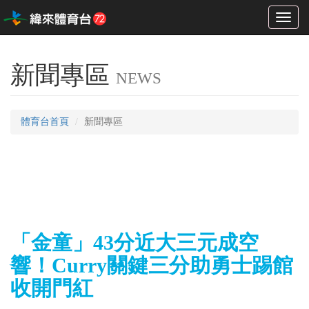
Toggl
naviga
新聞專區
NEWS
體育台首頁
新聞專區
「金童」43分近大三元成空
響！Curry關鍵三分助勇士踢館
收開門紅