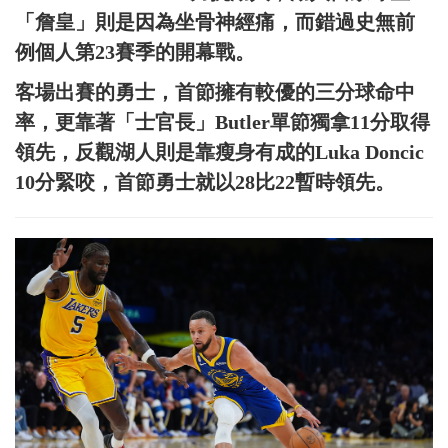
「詹皇」則是因為坐骨神經痛，而錯過史無前
例個人第23賽季的開幕戰。
客場出賽的勇士，首節擁有較優的三分球命中
率，更靠著「士官長」Butler單節獨拿11分取得
領先，反觀湖人則是靠瘦身有成的Luka Doncic
10分緊咬，首節勇士就以28比22暫時領先。