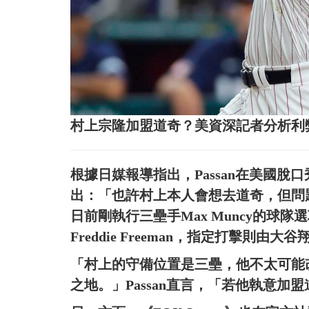
村上宗隆加盟道奇？美資深記者分析利
根據日媒報導指出，Passan在美國脫口秀節目
出：「也許村上本人會想去道奇，但問題
日前剛執行三壘手Max Muncy的球
Freddie Freeman，指定打擊則由大
「村上的守備位置是三壘，他不太可能
之地。」Passan直言，「若他執意