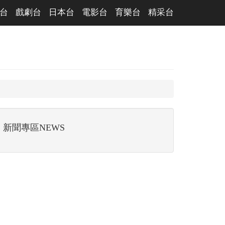
台
戲劇台
日本台
電影台
育樂台
精采台
新聞專區NEWS