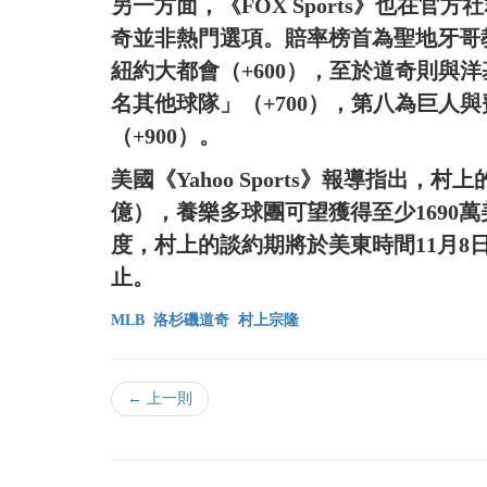
另一方面，《FOX Sports》也在
奇並非熱門選項。賠率榜首為聖地牙哥教
紐約大都會（+600），至於道奇則與洋
名其他球隊」（+700），第八為巨人與
（+900）。
美國《Yahoo Sports》報導指出
億），養樂多球團可望獲得至少1690萬
度，村上的談約期將於美東時間11月8日
止。
MLB
洛杉磯道奇
村上宗隆
← 上一則