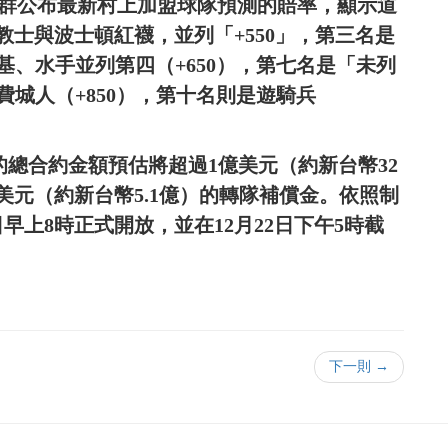
官方社群公布最新村上加盟球隊預測的賠率，顯示道
士與波士頓紅襪，並列「+550」，第三名是
基、水手並列第四（+650），第七名是「未列
費城人（+850），第十名則是遊騎兵
，村上的總合約金額預估將超過1億美元（約新台幣32
美元（約新台幣5.1億）的轉隊補償金。依照制
早上8時正式開放，並在12月22日下午5時截
下一則 →