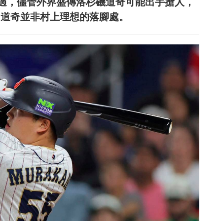
過，儘管外界盛傳洛杉磯道奇可能出手搶人，
卻認為，道奇並非村上理想的落腳處。