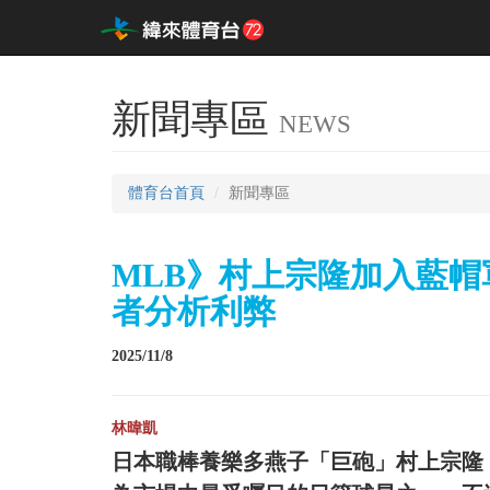
新聞專區
NEWS
體育台首頁
新聞專區
MLB》村上宗隆加入藍
者分析利弊
2025/11/8
林暐凱
日本職棒養樂多燕子「巨砲」村上宗隆，