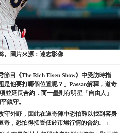
弊。圖片來源：達志影像
《The Rich Eisen Show》中受訪時指
是他要打哪個位置呢？」Passan解釋，道奇
隊選項並延長合約，而一壘則有明星「自由人」
谷翔平鎮守。
改守外野，因此在道奇陣中恐怕難以找到容身
加盟道奇，恐怕得接受低於市場行情的合約。」