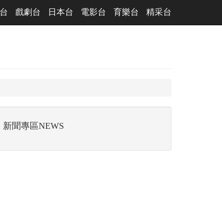
台
戲劇台
日本台
電影台
育樂台
精采台
新聞專區NEWS