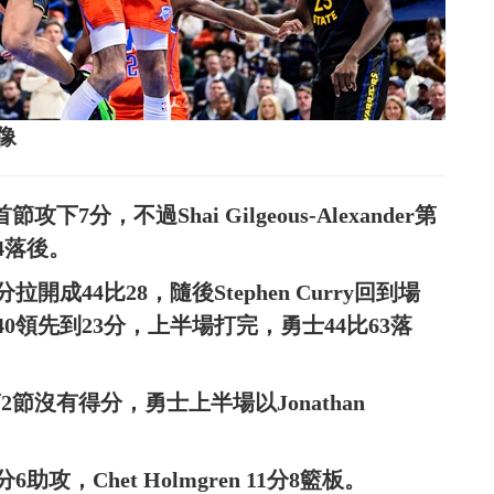
影像
攻下7分，不過Shai Gilgeous-Alexander第
4落後。
成44比28，隨後Stephen Curry回到場
0領先到23分，上半場打完，勇士44比63落
，第2節沒有得分，勇士上半場以Jonathan
。
15分6助攻，Chet Holmgren 11分8籃板。