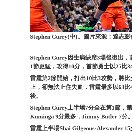
Stephen Curry(中)。圖片來源：達志
Stephen Curry因生病缺席3場後復出，首節
1節更猛，攻得10分，首節勇士以25比3
雷霆第2節開始，打出10比3攻勢，將比分拉開
上，卻無法止住失血，雷霆最多以63比4
後。
Stephen Curry上半場7分全在第1節
Kuminga 9分最多，Jimmy Butler 7分
雷霆上半場Shai Gilgeous-Alexander 