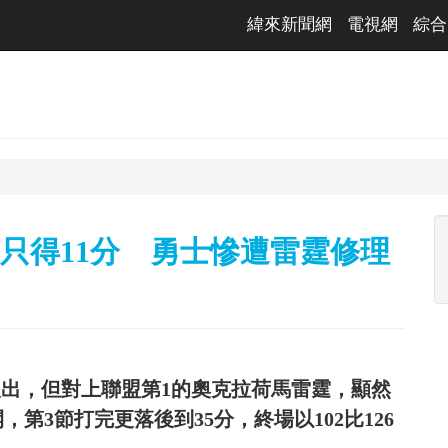
緯來新聞網
電視網
綜合
ry復出只得11分 勇士慘遭雷霆修理
y今天復出，但對上聯盟第1的奧克拉荷馬雷霆，顯然
第3節打完更落後到35分，終場以102比126