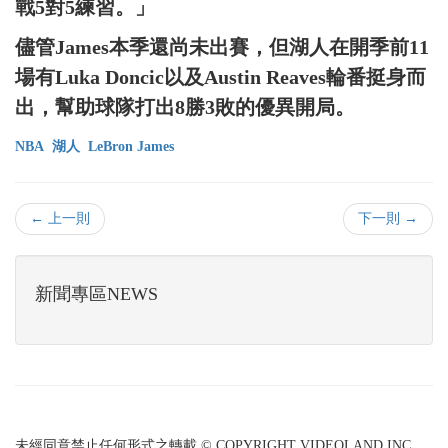
戰5對5練習。」
儘管James本季還尚未出賽，但湖人在開季前11
場有Luka Doncic以及Austin Reaves輪番挺身而
出，幫助球隊打出8勝3敗的優異開局。
NBA
湖人
LeBron James
← 上一則
下一則 →
新聞專區NEWS
未經同意禁止任何形式之轉載 © COPYRIGHT VIDEOLAND INC.