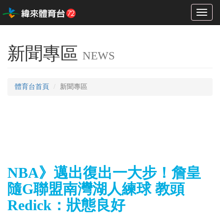
Toggl
naviga
新聞專區
NEWS
體育台首頁
新聞專區
NBA》邁出復出一大步！詹皇
隨G聯盟南灣湖人練球 教頭
Redick：狀態良好