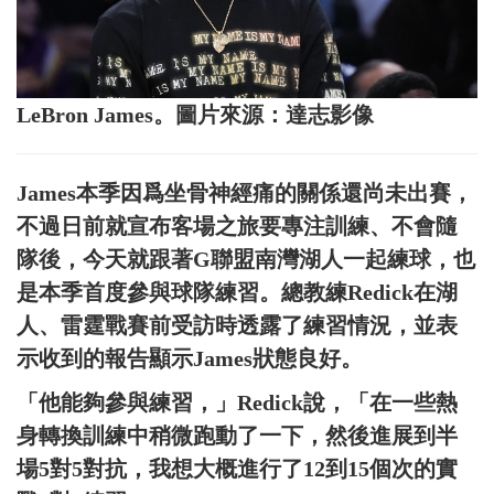
LeBron James。圖片來源：達志影像
James本季因爲坐骨神經痛的關係還尚未出賽，
不過日前就宣布客場之旅要專注訓練、不會隨
隊後，今天就跟著G聯盟南灣湖人一起練球，也
是本季首度參與球隊練習。總教練Redick在湖
人、雷霆戰賽前受訪時透露了練習情況，並表
示收到的報告顯示James狀態良好。
「他能夠參與練習，」Redick說，「在一些熱
身轉換訓練中稍微跑動了一下，然後進展到半
場5對5對抗，我想大概進行了12到15個次的實