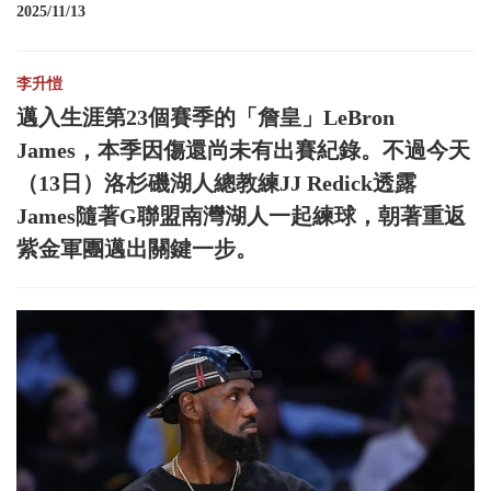
2025/11/13
李升愷
邁入生涯第23個賽季的「詹皇」LeBron
James，本季因傷還尚未有出賽紀錄。不過今天
（13日）洛杉磯湖人總教練JJ Redick透露
James隨著G聯盟南灣湖人一起練球，朝著重返
紫金軍團邁出關鍵一步。