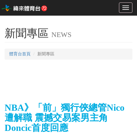
Toggl
naviga
新聞專區
NEWS
體育台首頁
新聞專區
NBA》「前」獨行俠總管Nico
遭解職 震撼交易案男主角
Doncic首度回應