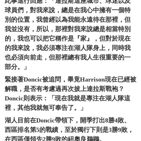
此事進行回應：「達拉斯這座城市、球迷以及
球員們，對我來說，總是在我心中擁有一個特
別的位置，我曾經以為我能永遠待在那裡，但
我並沒有，所以，那裡對我來說總是相當特別
的，我也可以把它稱作是『家』，但對於現在
的我來說，我必須專注在湖人隊身上，同時我
也必須向前走，但那裡總有我人生很重要的一
部分。」
緊接著Doncic被追問，畢竟Harrison現在已經被
解職，是否有考慮過再次披上達拉斯戰袍？
Doncic則表示：「現在我就是專注在湖人隊這
裡，其他我就無可奉告了。」
湖人目前在Doncic帶領下，開季打出8勝4敗、
西區排名第5的戰績，至於獨行下則是3勝9敗，
在西區僅領先2勝9敗的紐奧良鵜鶘。