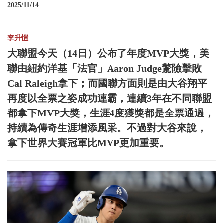
2025/11/14
李升愷
大聯盟今天（14日）公布了年度MVP大獎，美
聯由紐約洋基「法官」Aaron Judge驚險擊敗
Cal Raleigh拿下；而國聯方面則是由大谷翔平
再度以全票之姿成功連霸，連續3年在不同聯盟
都拿下MVP大獎，生涯4度獲獎都是全票通過，
持續為傳奇生涯增添風采。不過對大谷來說，
拿下世界大賽冠軍比MVP更加重要。