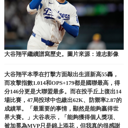
大谷翔平繼續譜寫歷史。圖片來源：達志影像
大谷翔平本季在打擊方面敲出生涯新高55轟，
而攻擊指數1.014和OPS+179都是國聯最高，得
分146分更是大聯盟最多。而在投手丘上復出14
場比賽，47局投球中也繳出62K、防禦率2.87的
成績單。「最重要的事情，顯然是能夠贏得世
界大賽。」大谷表示，「能夠獲得個人獎項、
被加冕為MVP只是錦上添花，但我真的很感謝