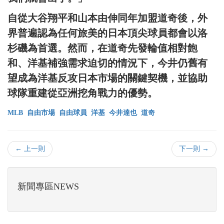
自從大谷翔平和山本由伸同年加盟道奇後，外
界普遍認為任何旅美的日本頂尖球員都會以洛
杉磯為首選。然而，在道奇先發輪值相對飽
和、洋基補強需求迫切的情況下，今井仍舊有
望成為洋基反攻日本市場的關鍵契機，並協助
球隊重建從亞洲挖角戰力的優勢。
MLB
自由市場
自由球員
洋基
今井達也
道奇
← 上一則
下一則 →
新聞專區NEWS