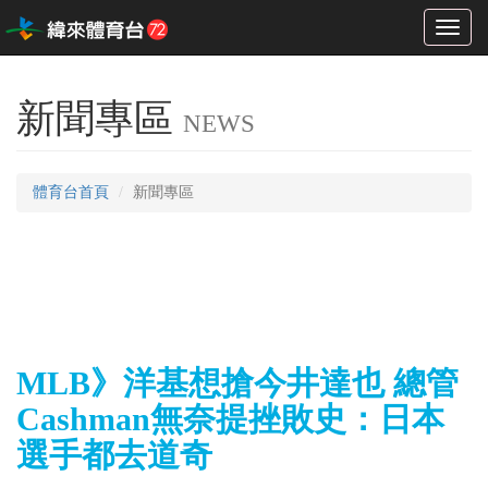
Toggl
naviga
新聞專區
NEWS
體育台首頁
新聞專區
MLB》洋基想搶今井達也 總管
Cashman無奈提挫敗史：日本
選手都去道奇