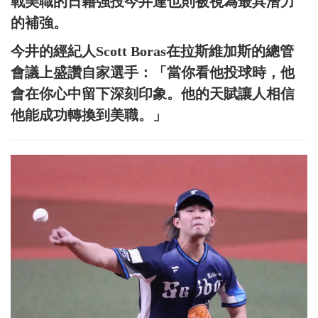
戰美職的日籍強投今井達也則被視為最具潛力
的補強。
今井的經紀人Scott Boras在拉斯維加斯的總管
會議上盛讚自家選手：「當你看他投球時，他
會在你心中留下深刻印象。他的天賦讓人相信
他能成功轉換到美職。」