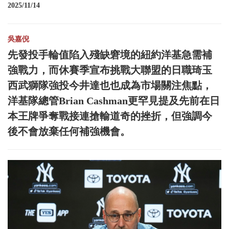
2025/11/14
吳嘉倪
先發投手輪值陷入殘缺窘境的紐約洋基急需補
強戰力，而休賽季宣布挑戰大聯盟的日職琦玉
西武獅隊強投今井達也也成為市場關注焦點，
洋基隊總管Brian Cashman更罕見提及先前在日
本王牌爭奪戰接連搶輸道奇的挫折，但強調今
後不會放棄任何補強機會。