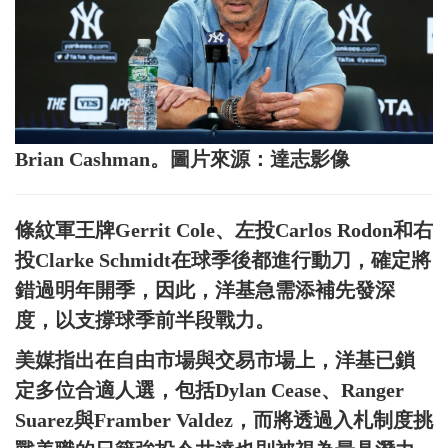
Brian Cashman。圖片來源：達志影像
條紋軍王牌Gerrit Cole、左投Carlos Rodon和右
投Clarke Schmidt在球季後都進行動刀，確定將
錯過明年開季，因此，洋基急需添補先發深
度，以支撐球季前半段戰力。
美媒指出在自由市場與交易市場上，洋基已鎖
定多位合適人選，包括Dylan Cease、Ranger
Suarez與Framber Valdez，而將透過入札制度挑