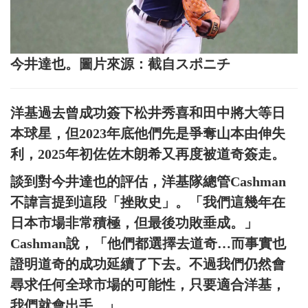
今井達也。圖片來源：截自スポニチ
洋基過去曾成功簽下松井秀喜和田中將大等日
本球星，但2023年底他們先是爭奪山本由伸失
利，2025年初佐佐木朗希又再度被道奇簽走。
談到對今井達也的評估，洋基隊總管Cashman
不諱言提到這段「挫敗史」。「我們這幾年在
日本市場非常積極，但最後功敗垂成。」
Cashman說，「他們都選擇去道奇…而事實也
證明道奇的成功延續了下去。不過我們仍然會
尋求任何全球市場的可能性，只要適合洋基，
我們就會出手。」