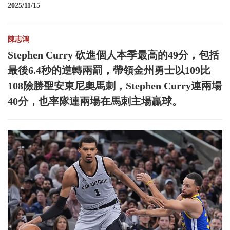
2025/11/15
陳志鴻
Stephen Curry 砍進個人本季最高的49分，包括
最後6.4秒的逆轉兩罰，帶領金州勇士以109比
108險勝聖安東尼奧馬刺，Stephen Curry連兩場
40分，也率隊連兩場在馬刺主場贏球。