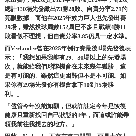
總計130場先發繳出73勝28敗、自責分率2.71的
亮眼數據；而他在2025年效力巨人也先發出賽
29場，雖然投球局數152局已不多且戰績4勝11
敗看似不理想，但自責分率3.85仍具一定水準。
而Verlander曾在2025年例行賽最後1場先發後表
示：「我想如果我能有29、30場以上的先發場
次，就能給我們球隊機會在未來幾年獲勝，這
是有可能的。雖然這更困難但不是不可能。如
果你有29場先發你有機會拿下10到15場勝
利。」
「儘管今年沒能如願，但或許註定今年是恢復
健康且重新找回自己狀態的1年，而這或許能帶
領我前往我想去的地方。」