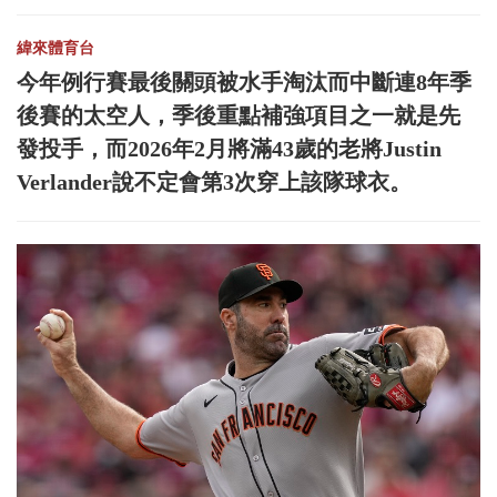
緯來體育台
今年例行賽最後關頭被水手淘汰而中斷連8年季
後賽的太空人，季後重點補強項目之一就是先
發投手，而2026年2月將滿43歲的老將Justin
Verlander說不定會第3次穿上該隊球衣。