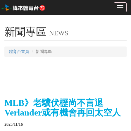
Toggl
naviga
新聞專區
NEWS
體育台首頁
新聞專區
MLB》老驥伏櫪尚不言退
Verlander或有機會再回太空人
2025/11/16