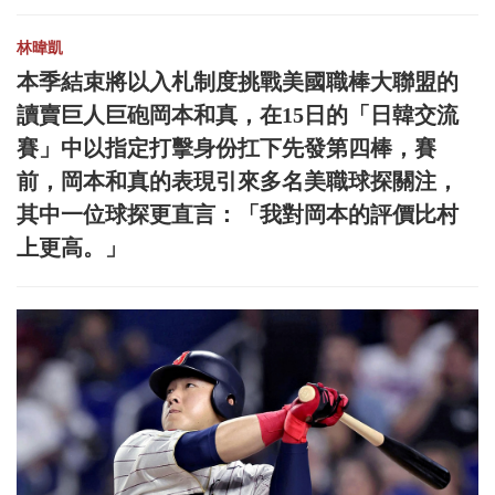
林暐凱
本季結束將以入札制度挑戰美國職棒大聯盟的
讀賣巨人巨砲岡本和真，在15日的「日韓交流
賽」中以指定打擊身份扛下先發第四棒，賽
前，岡本和真的表現引來多名美職球探關注，
其中一位球探更直言：「我對岡本的評價比村
上更高。」