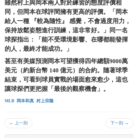
雖然村上與岡本兩人對於練習的態度評價相
同，但岡本在球評間擁有更高的評價。「岡本
給人一種 『較為隨性』 感覺，不會過度用力，
保持放鬆姿態進行訓練，這非常好。」同一名
球探指出：「能不受環境影響、在哪都能發揮
的人，最終才能成功。」
甚至有美媒預測岡本可望獲得四年總額9000萬
美元（約新台幣 140 億元）的合約。隨著球季
結束，可看到球員實戰的場面愈來愈少，這也
讓球探們更把握「最後的觀察機會」。
MLB
岡本和真
村上宗隆
← 上一則
下一則 →