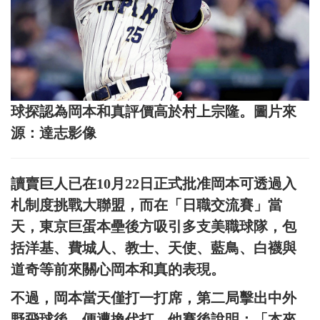
球探認為岡本和真評價高於村上宗隆。圖片來
源：達志影像
讀賣巨人已在10月22日正式批准岡本可透過入
札制度挑戰大聯盟，而在「日職交流賽」當
天，東京巨蛋本壘後方吸引多支美職球隊，包
括洋基、費城人、教士、天使、藍鳥、白襪與
道奇等前來關心岡本和真的表現。
不過，岡本當天僅打一打席，第二局擊出中外
野飛球後，便遭換代打，他賽後說明：「本來