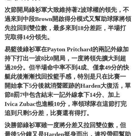
次節開局綠衫軍大致維持著2波球權的領先，不
過來到中段Brown開啟得分模式又幫助球隊將領
先拉回到雙位數，最多來到18分差距，半場打
完取得14分領先。
易籃後綠衫軍在Payton Pritchard的兩記外線加
持下打出一波8比0開局，一度將領先擴大到超
過20分。但半場命中率不到4成、僅拿49分的快
艇此後漸漸找回投籃手感，特別是只在比賽一
開始拿下5分後就消聲匿跡的Harden大復活，單
節8罰7中包含結末一記外線拿下14分、加上
Ivica Zubac也進帳10分，率領球隊在這節打完
追到只剩5分差，比賽還有得打。
決勝節綠衫軍雖一度將分差又拉回雙位數，但
最後5分鐘又是Harden挺身而出，連投帶罰幫助