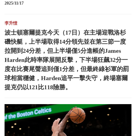
2025/11/17
李升愷
波士頓塞爾提克今天（17日）在主場迎戰洛杉
磯快艇，上半場取得14分領先並在第三節一度
拉開到24分差，但上半場僅5分進帳的James
Harden此時率隊展開反擊，下半場狂飆32分一
度在比賽尾聲追到僅1分差，但最終綠衫軍的罰
球相當穩健，Harden追平一擊失守，終場塞爾
提克仍以121比118險勝。