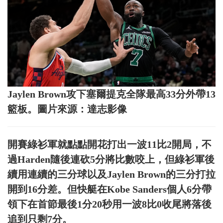
Jaylen Brown攻下塞爾提克全隊最高33分外帶13
籃板。圖片來源：達志影像
開賽綠衫軍就點點開花打出一波11比2開局，不
過Harden隨後連砍5分將比數咬上，但綠衫軍後
續用連續的三分球以及Jaylen Brown的三分打拉
開到16分差。但快艇在Kobe Sanders個人6分帶
領下在首節最後1分20秒用一波8比0收尾將落後
追到只剩7分。