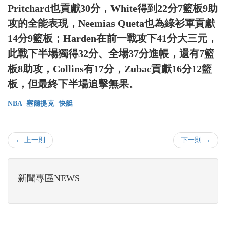
Pritchard也貢獻30分，White得到22分7籃板9助
攻的全能表現，Neemias Queta也為綠衫軍貢獻
14分9籃板；Harden在前一戰攻下41分大三元，
此戰下半場獨得32分、全場37分進帳，還有7籃
板8助攻，Collins有17分，Zubac貢獻16分12籃
板，但最終下半場追擊無果。
NBA
塞爾提克
快艇
← 上一則
下一則 →
新聞專區NEWS