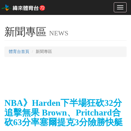
Toggl
naviga
新聞專區
NEWS
體育台首頁
新聞專區
NBA》Harden下半場狂砍32分
追擊無果 Brown、Pritchard合
砍63分率塞爾提克3分險勝快艇