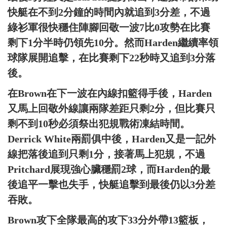
快艇在不到2分鐘的時間內就追到3分差，不過
綠衫軍很快穩住陣腳回敬一波7比0攻勢在比賽
剩下1分半時仍領先10分。然而Harden繼續率領
球隊展開追擊，在比賽剩下22秒時又追到3分落
後。
在Brown在下一波在內線扣籃得手後，Harden
又馬上回敬外線讓兩隊差距只剩2分，但比賽只
剩不到10秒必須祭出犯規戰術凍結時間。
Derrick White兩罰俱中後，Harden又是一記外
線把落後追到只剩1分，接著馬上犯規，不過
Pritchard展現強心臟穩罰2球，而Harden的最
後追平一擊也失手，快艇追擊到最後仍以3分差
吞敗。
Brown攻下全隊最高的攻下33分外帶13籃板，