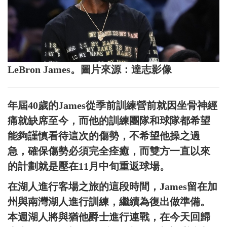
LeBron James。圖片來源：達志影像
年屆40歲的James從季前訓練營前就因坐骨神經
痛就缺席至今，而他的訓練團隊和球隊都希望
能夠謹慎看待這次的傷勢，不希望他操之過
急，確保傷勢必須完全痊癒，而雙方一直以來
的計劃就是壓在11月中旬重返球場。
在湖人進行客場之旅的這段時間，James留在加
州與南灣湖人進行訓練，繼續為復出做準備。
本週湖人將與猶他爵士進行連戰，在今天回歸