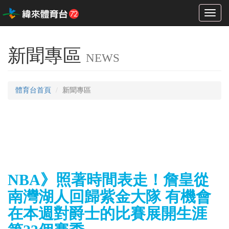
Toggl
naviga
新聞專區
NEWS
體育台首頁
新聞專區
NBA》照著時間表走！詹皇從
南灣湖人回歸紫金大隊 有機會
在本週對爵士的比賽展開生涯