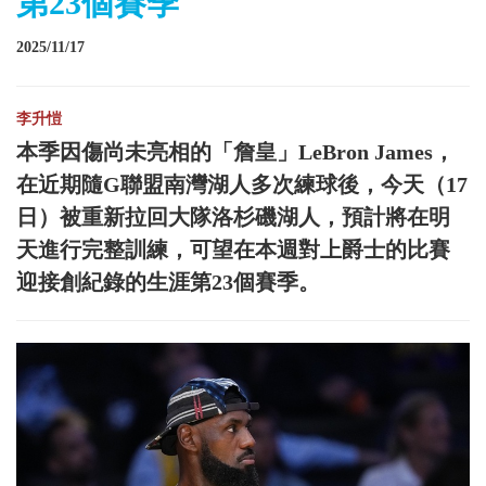
第23個賽季
2025/11/17
李升愷
本季因傷尚未亮相的「詹皇」LeBron James，
在近期隨G聯盟南灣湖人多次練球後，今天（17
日）被重新拉回大隊洛杉磯湖人，預計將在明
天進行完整訓練，可望在本週對上爵士的比賽
迎接創紀錄的生涯第23個賽季。