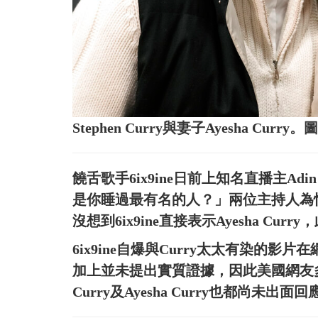
Stephen Curry與妻子Ayesha Cu
饒舌歌手6ix9ine日前上知名直播主Adin R
是你睡過最有名的人？」兩位主持人為
沒想到6ix9ine直接表示Ayesha C
6ix9ine自爆與Curry太太有染的影片
加上並未提出實質證據，因此美國網友多半認
Curry及Ayesha Curry也都尚未出面