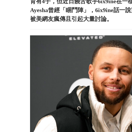
育有4子，但近日饒舌歌手6ix9ine
Ayesha曾經「睏鬥陣」，6ix9in
被美網友瘋傳且引起大量討論。