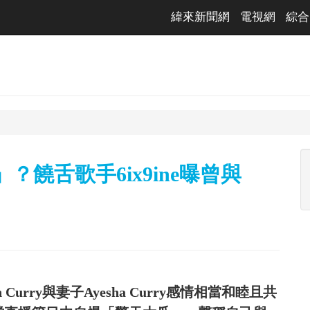
緯來新聞網
電視網
綜合
？饒舌歌手6ix9ine曝曾與
urry與妻子Ayesha Curry感情相當和睦且共