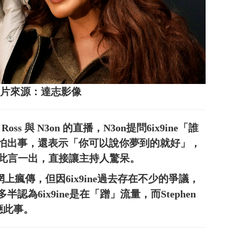
rry。圖片來源：達志影像
oss 與 N3on 的直播，N3on提問6ix9ine「誰
怕出事，還表示「你可以說你夢到的就好」，
urry，此言一出，直接讓主持人驚呆。
在網上瘋傳，但因6ix9ine過去存在不少的爭議，
為6ix9ine是在「蹭」流量，而Stephen
回應此事。