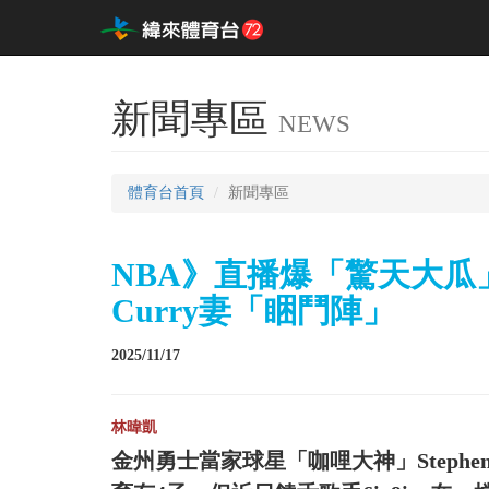
新聞專區
NEWS
體育台首頁
新聞專區
NBA》直播爆「驚天大瓜」
Curry妻「睏鬥陣」
2025/11/17
林暐凱
金州勇士當家球星「咖哩大神」Stephen C