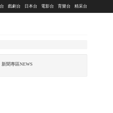
台
戲劇台
日本台
電影台
育樂台
精采台
新聞專區NEWS