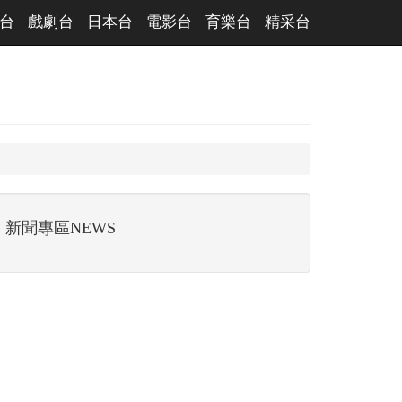
台
戲劇台
日本台
電影台
育樂台
精采台
新聞專區NEWS