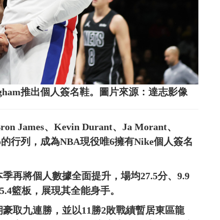
unningham推出個人簽名鞋。圖片來源：達志影像
 James、Kevin Durant、Ja Morant、
okounmpo的行列，成為NBA現役唯6擁有Nike個人簽名
，本季再將個人數據全面提升，場均27.5分、9.9
5.4籃板，展現其全能身手。
近期豪取九連勝，並以11勝2敗戰績暫居東區龍