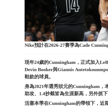
Nike預計在2026-27賽季為Cade C
現年24歲的Cunningham，正式加入LeBron
Devin Booker與Giannis Antet
鞋款的球員。
身為2021年選秀狀元的Cunningham
助攻、1.4抄截皆為生涯新高，另外抓下
活塞本季在Cunningham的帶領下，