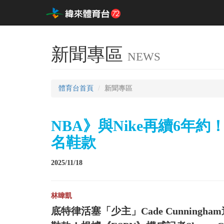
新聞專區
NEWS
體育台首頁
新聞專區
NBA》與Nike再續6年約！
名鞋款
2025/11/18
林暐凱
底特律活塞「少主」Cade Cunnin