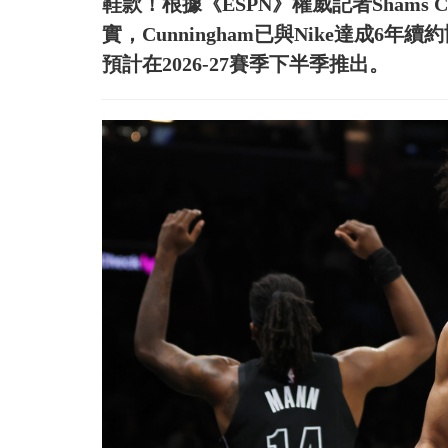
鞋款！根據《ESPN》權威記者Shams Ch
實，Cunningham已與Nike達成
預計在2026-27賽季下半季推出。