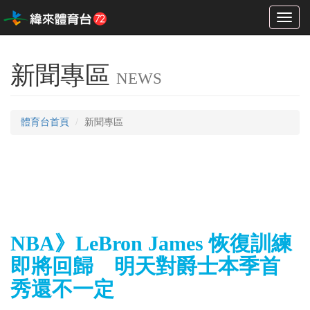
Toggl
naviga
新聞專區
NEWS
體育台首頁
新聞專區
NBA》LeBron James 恢復訓練
即將回歸 明天對爵士本季首
秀還不一定