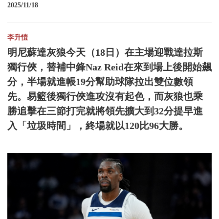
2025/11/18
李升愷
明尼蘇達灰狼今天（18日）在主場迎戰達拉斯
獨行俠，替補中鋒Naz Reid在來到場上後開始飆
分，半場就進帳19分幫助球隊拉出雙位數領
先。易籃後獨行俠進攻沒有起色，而灰狼也乘
勝追擊在三節打完就將領先擴大到32分提早進
入「垃圾時間」，終場就以120比96大勝。