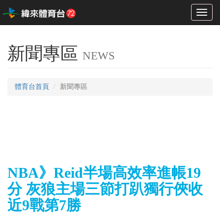
Toggl
naviga
新聞專區
NEWS
體育台首頁
新聞專區
NBA》Reid半場高效率進帳19
分 灰狼主場三節打趴獨行俠收
近9戰第7勝