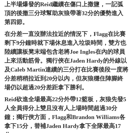
上半場爆發的Reid繼續在傷口上撒鹽，一記弧
頂的後撤三分球幫助灰狼帶著32分的優勢進入
第四節。
在分差一直沒辦法拉近的情況下，Flagg在比賽
剩下9分鐘時就下場休息進入垃圾時間，雙方也
陸續讓板凳末端包含老將Joe Ingles在內的球員
上來活動筋骨。獨行俠在Jaden Hardy的外線以
及Caleb Martin連續的三分打在比賽後段一度將
分差稍稍拉近到20分以內，但灰狼穩住陣腳終
場仍以超過20分差距拿下勝利。
Reid砍進全場最高22分外帶12籃板，灰狼先發5
人全員得分上雙且沒有人上場時間超過30分
鐘；獨行俠方面，Flagg和Brandon Williams各
拿下15分，替補Jaden Hardy拿下全隊最高17