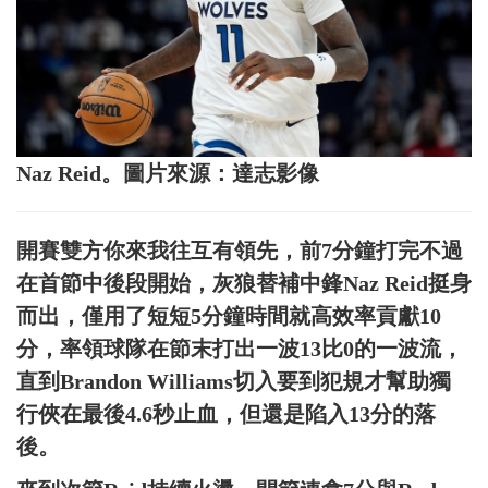
Naz Reid。圖片來源：達志影像
開賽雙方你來我往互有領先，前7分鐘打完不過
在首節中後段開始，灰狼替補中鋒Naz Reid挺身
而出，僅用了短短5分鐘時間就高效率貢獻10
分，率領球隊在節末打出一波13比0的一波流，
直到Brandon Williams切入要到犯規才幫助獨
行俠在最後4.6秒止血，但還是陷入13分的落
後。