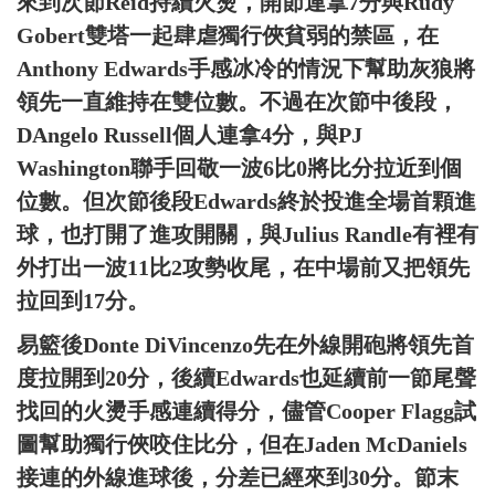
來到次節Reid持續火燙，開節連拿7分與Rudy
Gobert雙塔一起肆虐獨行俠貧弱的禁區，在
Anthony Edwards手感冰冷的情況下幫助灰狼將
領先一直維持在雙位數。不過在次節中後段，
DAngelo Russell個人連拿4分，與PJ
Washington聯手回敬一波6比0將比分拉近到個
位數。但次節後段Edwards終於投進全場首顆進
球，也打開了進攻開關，與Julius Randle有裡有
外打出一波11比2攻勢收尾，在中場前又把領先
拉回到17分。
易籃後Donte DiVincenzo先在外線開砲將領先首
度拉開到20分，後續Edwards也延續前一節尾聲
找回的火燙手感連續得分，儘管Cooper Flagg試
圖幫助獨行俠咬住比分，但在Jaden McDaniels
接連的外線進球後，分差已經來到30分。節末