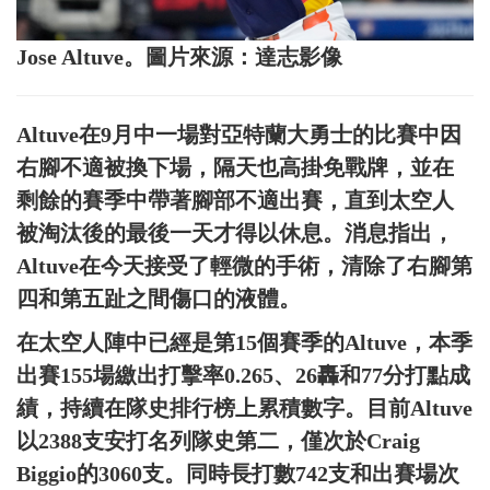
Jose Altuve。圖片來源：達志影像
Altuve在9月中一場對亞特蘭大勇士的比賽中因
右腳不適被換下場，隔天也高掛免戰牌，並在
剩餘的賽季中帶著腳部不適出賽，直到太空人
被淘汰後的最後一天才得以休息。消息指出，
Altuve在今天接受了輕微的手術，清除了右腳第
四和第五趾之間傷口的液體。
在太空人陣中已經是第15個賽季的Altuve，本季
出賽155場繳出打擊率0.265、26轟和77分打點成
績，持續在隊史排行榜上累積數字。目前Altuve
以2388支安打名列隊史第二，僅次於Craig
Biggio的3060支。同時長打數742支和出賽場次