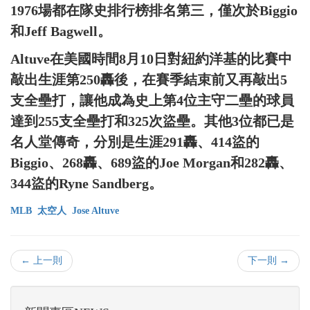
1976場都在隊史排行榜排名第三，僅次於Biggio
和Jeff Bagwell。
Altuve在美國時間8月10日對紐約洋基的比賽中
敲出生涯第250轟後，在賽季結束前又再敲出5
支全壘打，讓他成為史上第4位主守二壘的球員
達到255支全壘打和325次盜壘。其他3位都已是
名人堂傳奇，分別是生涯291轟、414盜的
Biggio、268轟、689盜的Joe Morgan和282轟、
344盜的Ryne Sandberg。
MLB
太空人
Jose Altuve
← 上一則
下一則 →