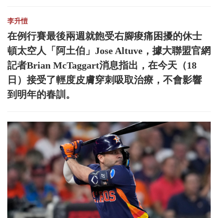
李升愷
在例行賽最後兩週就飽受右腳痠痛困擾的休士
頓太空人「阿土伯」Jose Altuve，據大聯盟官網
記者Brian McTaggart消息指出，在今天（18
日）接受了輕度皮膚穿刺吸取治療，不會影響
到明年的春訓。