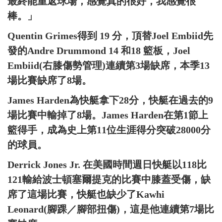
最終能重返球場，感覺真的很好，我感覺很
棒。」
Quentin Grimes得到 19 分，頂替Joel Embiid先
發的Andre Drummond 14 和18 籃板，Joel
Embiid(右膝傷勢管理)連續第3場缺席，本季13
場比賽缺席了8場。
James Harden為快艇拿下28分，快艇在過去的9
場比賽中輸掉了8場。James Harden在第1節上
籃得手，成為史上第11位生涯得分突破28000分
的球員。
Derrick Jones Jr. 在美國時間週日快艇以118比
121輸給波士頓塞爾提克的比賽中膝蓋受傷，缺
席了這場比賽，快艇也缺少了Kawhi
Leonard(腳踝／腳部扭傷)，這是他連續第7場比