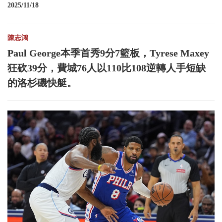
2025/11/18
陳志鴻
Paul George本季首秀9分7籃板，Tyrese Maxey
狂砍39分，費城76人以110比108逆轉人手短缺
的洛杉磯快艇。