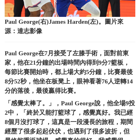
Paul George(右)James Harden(左)。圖片來
源：達志影像
Paul George在7月接受了左膝手術，面對前東
家，他在21分鐘的出場時間內得到9分7籃板，
每節比賽開始時，都上場大約5分鐘，比賽最後
8分52秒，他坐在板凳上，眼神看著76人逆轉14
分的落後，最後贏得比賽。
「感覺太棒了。」，Paul George說，他全場9投
2中，「終於又能打籃球了，感覺真好。我已經
8個月沒打球了，這真是一段漫長的旅程，期間
經歷了很多起起伏伏，也遇到了很多波折，但