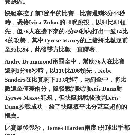
賽缺席。
快艇掌控了前3節半的比賽，比賽還剩8分44秒
時，憑藉Ivica Zubac的10呎跳投，以91比81領
先，但76人在接下來的2分49秒內打出一波14比
3的攻勢，其中Tyrese Maxey的上籃將比數超前
至95比94，此後雙方比數一直膠著。
Andre Drummond兩罰全中，幫助76人在比賽
還剩1分08秒時，以110比106領先，Kobe
Sanders在比賽剩下13.8秒時，兩罰全中，將比
數追至僅差兩分，隨後裁判吹判Kris Dunn對
Tyrese Maxey犯規，但快艇挑戰後改判Kris
Dunn抄截成功，給了快艇扳平比分甚至超前的
機會。
比賽最後幾秒，James Harden兩度3分球出手都