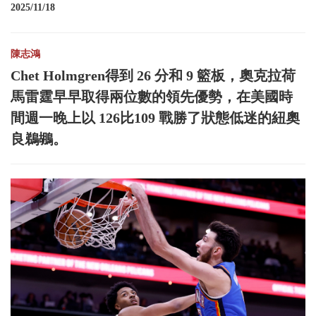
2025/11/18
陳志鴻
Chet Holmgren得到 26 分和 9 籃板，奧克拉荷
馬雷霆早早取得兩位數的領先優勢，在美國時
間週一晚上以 126比109 戰勝了狀態低迷的紐奧
良鵜鶘。