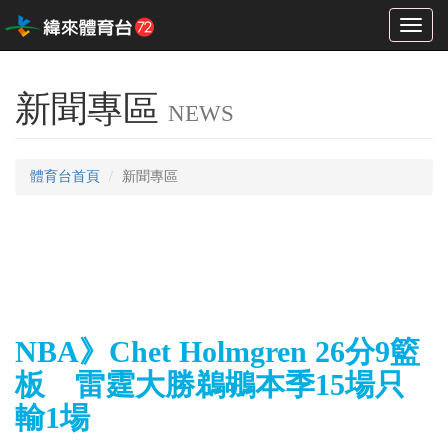
Toggl
naviga
新聞專區
NEWS
體育台首頁
新聞專區
NBA》Chet Holmgren 26分9籃
板 雷霆大勝鵜鶘本季15場只
輸1場