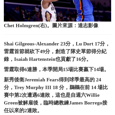
Chet Holmgren(右)。圖片來源：達志影像
Shai Gilgeous-Alexander 23分，Lu Dort 17分，
雷霆首節就砍下49分，創造了隊史單節得分紀
錄，Isaiah Hartenstein也貢獻了16分。
雷霆取得6連勝，本季開局15場比賽贏下14場。
新秀後衛Jeremiah Fears得到球季最高的 24
分，Trey Murphy III 18 分，鵜鶘在前 14 場比
賽中第2次遭遇6連敗，這也是自週六Willie
Green被解雇後，臨時總教練James Borrego接
任以來的2連敗。