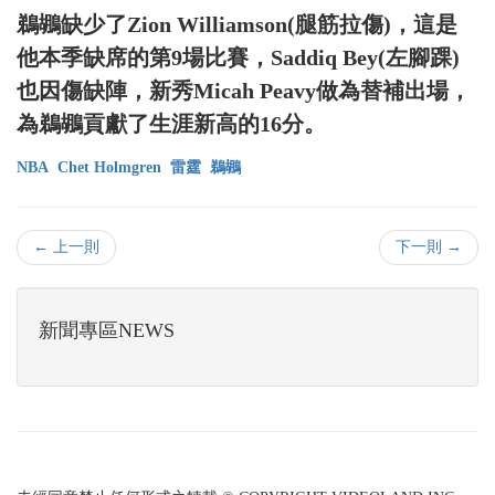
鵜鶘缺少了Zion Williamson(腿筋拉傷)，這是
他本季缺席的第9場比賽，Saddiq Bey(左腳踝)
也因傷缺陣，新秀Micah Peavy做為替補出場，
為鵜鶘貢獻了生涯新高的16分。
NBA
Chet Holmgren
雷霆
鵜鶘
← 上一則
下一則 →
新聞專區NEWS