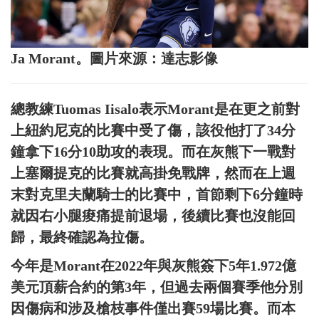
Ja Morant。圖片來源：達志影像
總教練Tuomas Iisalo表示Morant是在更之前對
上紐約尼克的比賽中受了傷，該役他打了34分
鐘拿下16分10助攻的表現。而在灰熊下一戰對
上塞爾提克的比賽就高掛免戰牌，然而在上週
末對克里夫蘭騎士的比賽中，首節剩下6分鐘時
就因右小腿痠痛提前退場，後續比賽也沒能回
歸，最終確認為拉傷。
今年是Morant在2022年與灰熊簽下5年1.972億
美元頂薪合約的第3年，但過去兩個賽季他分別
因傷病和涉及槍枝事件僅出賽59場比賽。而本