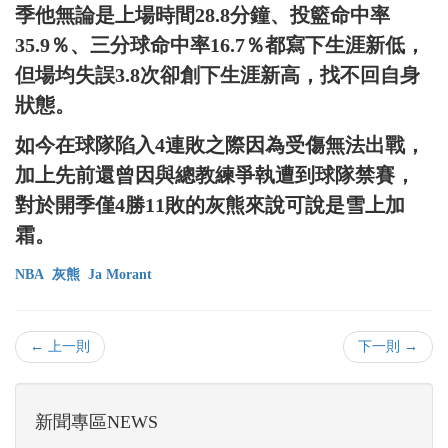
季他無論是上場時間28.8分鐘、投籃命中率
35.9％、三分球命中率16.7％都寫下生涯新低，
但場均失誤3.8次卻創下生涯新高，找不回自身
狀態。
如今在球隊陷入4連敗之際因為受傷無法出戰，
加上先前還曾因與總教練爭執遭到球隊禁賽，
對於開季僅4勝11敗的灰熊來說可說是雪上加
霜。
NBA
灰熊
Ja Morant
← 上一則
下一則 →
新聞專區NEWS