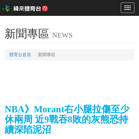
Toggl
naviga
新聞專區
NEWS
體育台首頁
新聞專區
NBA》Morant右小腿拉傷至少
休兩周 近9戰吞8敗的灰熊恐持
續深陷泥沼