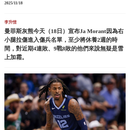
2025/11/18
李升愷
曼菲斯灰熊今天（18日）宣布Ja Morant因為右
小腿拉傷進入傷兵名單，至少將休養2週的時
間，對近期4連敗、9戰8敗的他們來說無疑是雪
上加霜。