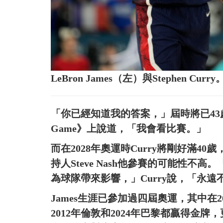
LeBron James（左）與Stephen C
「你已經知道我的答案，」屆時將已43歲的Ja
Game》上說道，「我會看比賽。」
而在2028年奧運時Curry將剛好滿4
持人Steve Nash他參賽的可能性
為球隊帶來影響，」Curry說，「永
James生涯已參加過四屆奧運，其中在2
2012年倫敦和2024年巴黎都贏得金