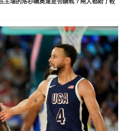
年在主場的洛杉磯奧運是否續戰？兩人都給了較