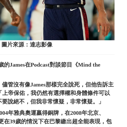
urry。圖片來源：達志影像
mes在Podcast對談節目《Mind the
0歲，儘管沒有像James那樣完全說死，但他告訴主
不高。「上帝保佑，我仍然有選擇權和身體條件可以
遠不要說絕不，但我非常懷疑，非常懷疑。」
004年雅典奧運贏得銅牌，在2008年北京、
牌，更在39歲的情況下在巴黎繳出超全能表現，包