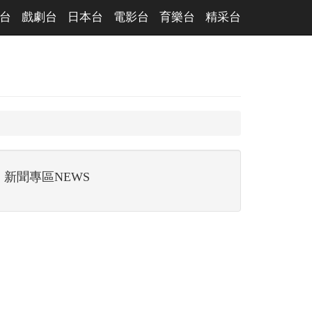
台
戲劇台
日本台
電影台
育樂台
精采台
新聞專區NEWS