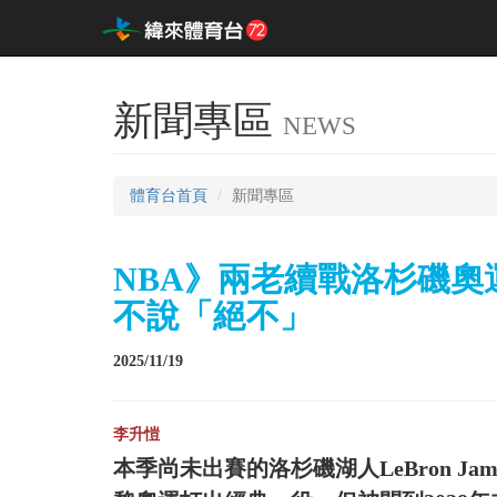
新聞專區
NEWS
體育台首頁
新聞專區
NBA》兩老續戰洛杉磯奧運
不說「絕不」
2025/11/19
李升愷
本季尚未出賽的洛杉磯湖人LeBron Jame