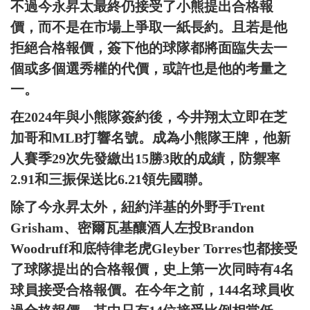
不過今永昇太最終仍接受了小熊提出合格報
價，而不是在市場上爭取一紙長約。且若是他
拒絕合格報價，簽下他的球隊都將面臨失去一
個或多個選秀權的代價，或許也是他的考量之
一。
在2024年與小熊隊簽約後，今井翔太立即在芝
加哥和MLB打響名號。成為小熊隊王牌，他新
人賽季29次先發繳出15勝3敗的成績，防禦率
2.91和三振保送比6.21領先國聯。
除了今永昇太外，紐約洋基的外野手Trent
Grisham、密爾瓦基釀酒人左投Brandon
Woodruff和底特律老虎Gleyber Torres也都接受
了球隊提出的合格報價，史上第一次同時有4名
球員接受合格報價。在今年之前，144名球員收