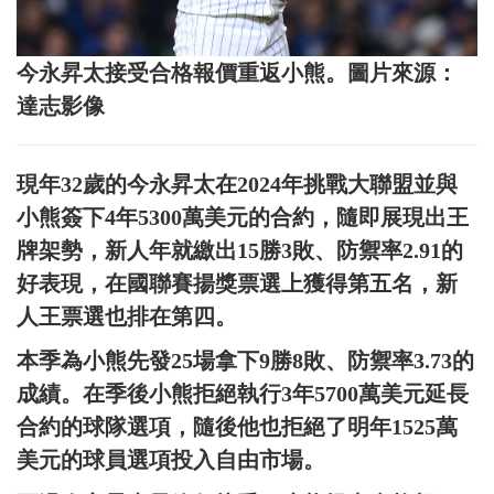
今永昇太接受合格報價重返小熊。圖片來源：
達志影像
現年32歲的今永昇太在2024年挑戰大聯盟並與
小熊簽下4年5300萬美元的合約，隨即展現出王
牌架勢，新人年就繳出15勝3敗、防禦率2.91的
好表現，在國聯賽揚獎票選上獲得第五名，新
人王票選也排在第四。
本季為小熊先發25場拿下9勝8敗、防禦率3.73的
成績。在季後小熊拒絕執行3年5700萬美元延長
合約的球隊選項，隨後他也拒絕了明年1525萬
美元的球員選項投入自由市場。