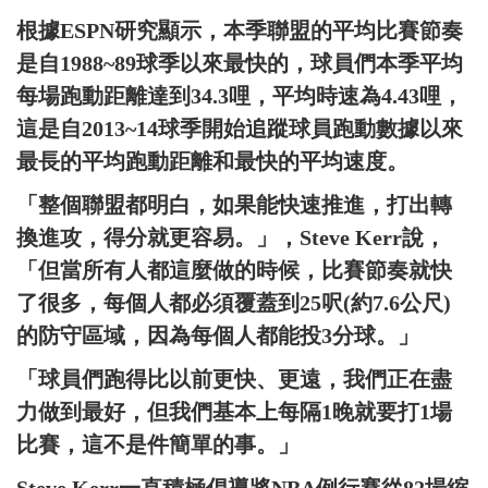
根據ESPN研究顯示，本季聯盟的平均比賽節奏
是自1988~89球季以來最快的，球員們本季平均
每場跑動距離達到34.3哩，平均時速為4.43哩，
這是自2013~14球季開始追蹤球員跑動數據以來
最長的平均跑動距離和最快的平均速度。
「整個聯盟都明白，如果能快速推進，打出轉
換進攻，得分就更容易。」，Steve Kerr說，
「但當所有人都這麼做的時候，比賽節奏就快
了很多，每個人都必須覆蓋到25呎(約7.6公尺)
的防守區域，因為每個人都能投3分球。」
「球員們跑得比以前更快、更遠，我們正在盡
力做到最好，但我們基本上每隔1晚就要打1場
比賽，這不是件簡單的事。」
Steve Kerr一直積極倡導將NBA例行賽從82場縮