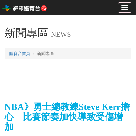
Toggl
naviga
新聞專區
NEWS
體育台首頁
新聞專區
NBA》勇士總教練Steve Kerr擔
心 比賽節奏加快導致受傷增
加