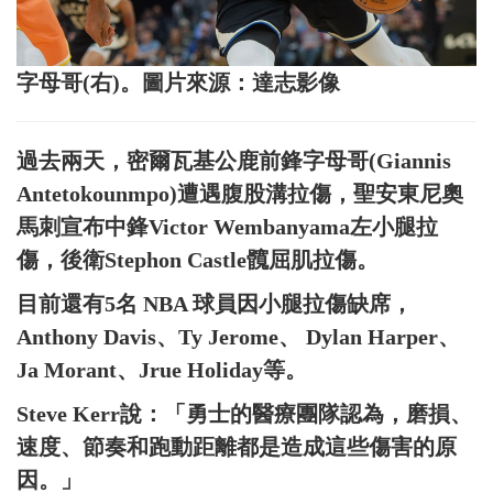
字母哥(右)。圖片來源：達志影像
過去兩天，密爾瓦基公鹿前鋒字母哥(Giannis
Antetokounmpo)遭遇腹股溝拉傷，聖安東尼奧
馬刺宣布中鋒Victor Wembanyama左小腿拉
傷，後衛Stephon Castle髖屈肌拉傷。
目前還有5名 NBA 球員因小腿拉傷缺席，
Anthony Davis、Ty Jerome、 Dylan Harper、
Ja Morant、Jrue Holiday等。
Steve Kerr說：「勇士的醫療團隊認為，磨損、
速度、節奏和跑動距離都是造成這些傷害的原
因。」