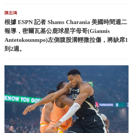
陳志鴻
根據 ESPN 記者 Shams Charania 美國時間週二
報導，密爾瓦基公鹿球星字母哥(Giannis
Antetokounmpo)左側腹股溝輕微拉傷，將缺席1
到2週。