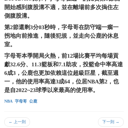
開始感到腹股溝不適，並在離場前多次摀住左
側腹股溝。
第2節還剩3分03秒時，字母哥在防守端一瘸一
拐地向前推進，隨後犯規，並走向公鹿的休息
室。
字母哥本季開局火熱，前12場比賽平均每場貢
獻32.6分、11.3籃板和7.1助攻，投籃命中率高達
6成3，公鹿也更加依賴這位超級巨星，截至週
一，他的使用率高達3成64，位居NBA第2，也
是自2022~23球季以來最高的使用率。
NBA
字母哥
公鹿
← 上一則
下一則 →