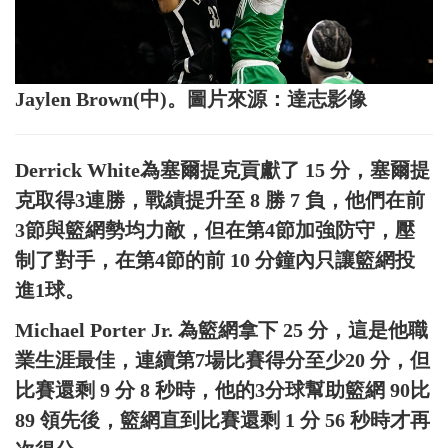
Jaylen Brown(中)。圖片來源：達志影像
Derrick White為塞爾提克貢獻了 15 分，塞爾提
克取得3連勝，戰績提升至 8 勝 7 負，他們在前
3節與籃網勢均力敵，但在第4節加強防守，壓
制了對手，在第4節的前 10 分鐘內只讓籃網投
進1球。
Michael Porter Jr. 為籃網拿下 25 分，這是他職
業生涯最佳，連續第7場比賽得分至少20 分，但
比賽還剩 9 分 8 秒時，他的3分球幫助籃網 90比
89 領先後，籃網直到比賽還剩 1 分 56 秒時才再