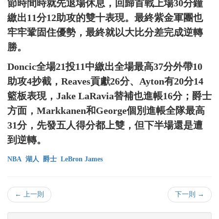
節時間時就先退場休息，回歸首戰上場30分鐘
繳出11分12助攻的雙十表現。最終紫金軍團也
牢牢鞏固住優勢，最終就以大比分差完成逆轉
勝。
Doncic全場21投11中繳出全場最高37分外帶10
助攻4抄截，Reaves貢獻26分、Ayton有20分14
籃板表現，Jake LaRavia替補也進帳16分；爵士
方面，Markkanen和George個別進帳全隊最高
31分，先發五人得分都上雙，但下半場還是遭
到逆轉。
NBA
湖人
爵士
LeBron James
← 上一則
下一則 →