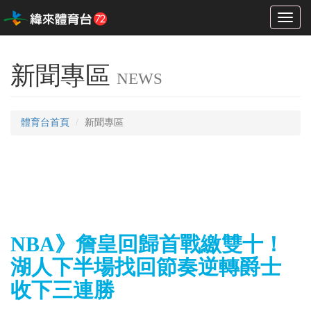
Toggl
naviga
新聞專區
NEWS
體育台首頁
新聞專區
NBA》詹皇回歸首戰繳雙十！
湖人下半場找回節奏逆轉爵士
收下三連勝