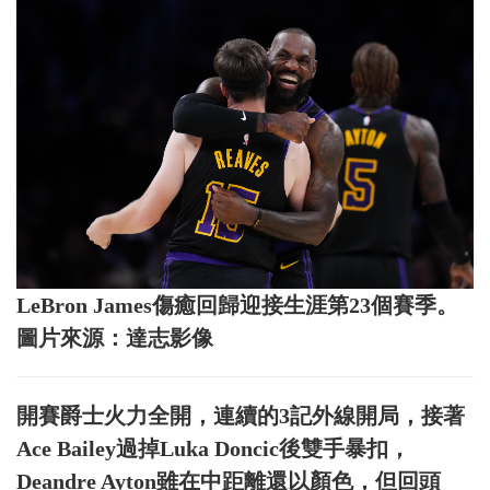
LeBron James傷癒回歸迎接生涯第23個賽季。
圖片來源：達志影像
開賽爵士火力全開，連續的3記外線開局，接著
Ace Bailey過掉Luka Doncic後雙手暴扣，
Deandre Ayton雖在中距離還以顏色，但回頭