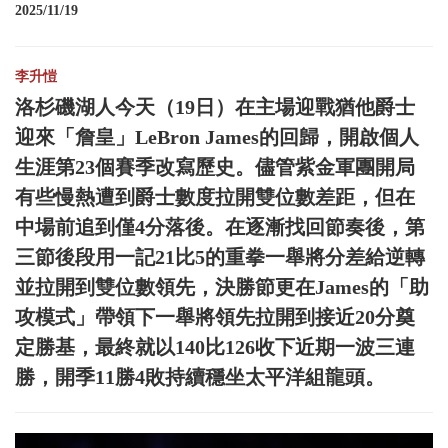
2025/11/19
李升愷
洛杉磯湖人今天（19日）在主場迎戰猶他爵士
迎來「詹皇」LeBron James的回歸，開啟個人
生涯第23個賽季改寫歷史。儘管紫金軍團開局
有些慢熱遭到爵士數度拉開雙位數差距，但在
中場前追到僅4分落後。在逐漸找回節奏後，第
三節後段用一記21比5的重拳一舉將分差給逆轉
並拉開到雙位數領先，決勝節更在James的「助
攻模式」帶領下一舉將領先拉開到接近20分奠
定勝基，最終就以140比126收下近期一波三連
勝，開季11勝4敗持續穩坐太平洋組龍頭。