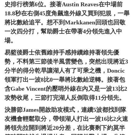
史排行榜第6位。接著Austin Reaves在中場前
18.8秒在右側45度角飆進外線又買到犯規，一舉
將比數給追平。想不到Markkanen回頭也回敬
一次四分打，幫助爵士在帶著4分領先進入中
場。
易籃後爵士依舊維持手感持續維持著領先優
勢，不料第三節後半風雲變色，突然出現將近3
分半的得分乾旱讓湖人有了可乘之機，Doncic
領軍打出一波8比0一舉將比數給逆轉。接著包
含Gabe Vincent的壓哨外線在內又是一波13比2
攻勢收尾，三節打完湖人反倒取得11分領先。
決勝節James開啟助攻模式，連續5波都找到隊
友機會輕鬆取分，帶領湖人打出一波16比2火速
將領先拉開到將近20分差，在比賽剩下約莫半