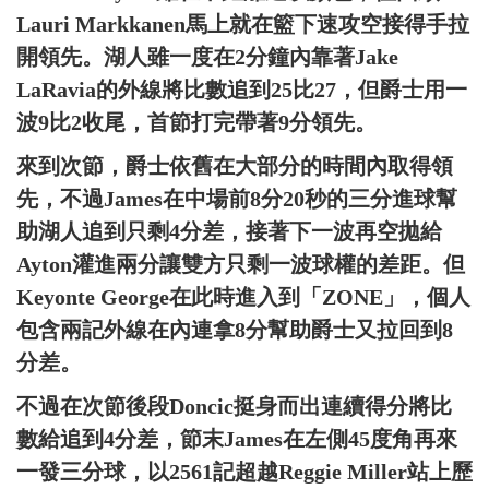
Lauri Markkanen馬上就在籃下速攻空接得手拉
開領先。湖人雖一度在2分鐘內靠著Jake
LaRavia的外線將比數追到25比27，但爵士用一
波9比2收尾，首節打完帶著9分領先。
來到次節，爵士依舊在大部分的時間內取得領
先，不過James在中場前8分20秒的三分進球幫
助湖人追到只剩4分差，接著下一波再空拋給
Ayton灌進兩分讓雙方只剩一波球權的差距。但
Keyonte George在此時進入到「ZONE」，個人
包含兩記外線在內連拿8分幫助爵士又拉回到8
分差。
不過在次節後段Doncic挺身而出連續得分將比
數給追到4分差，節末James在左側45度角再來
一發三分球，以2561記超越Reggie Miller站上歷