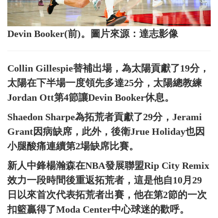
Devin Booker(前)。圖片來源：達志影像
Collin Gillespie替補出場，為太陽貢獻了19分，
太陽在下半場一度領先多達25分，太陽總教練
Jordan Ott第4節讓Devin Booker休息。
Shaedon Sharpe為拓荒者貢獻了29分，Jerami
Grant因病缺席，此外，後衛Jrue Holiday也因
小腿酸痛連續第2場缺席比賽。
新人中鋒楊瀚森在NBA發展聯盟Rip City Remix
效力一段時間後重返拓荒者，這是他自10月29
日以來首次代表拓荒者出賽，他在第2節的一次
扣籃贏得了Moda Center中心球迷的歡呼。