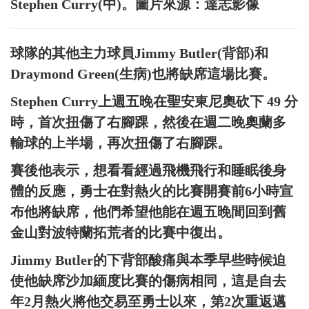
Stephen Curry(中)。圖片來源：達志影像
球隊的其他主力球員Jimmy Butler(背部)和
Draymond Green(生病)也將缺席這場比賽。
Stephen Curry上週五晚在聖安東尼奧砍下 49 分
時，首次扭傷了右腳踝，然後在週二晚奧蘭多
輸球的上半場，再次扭傷了右腳踝。
賽後他表示，想看看經過飛機飛行和睡眠後身
體的反應，勇士在對熱火的比賽開賽前6小時宣
布他將缺席，他們希望他能在週五晚間回到舊
金山對波特蘭拓荒者的比賽中復出。
Jimmy Butler的下背部酸痛與本季早些時候迫
使他缺席沙加緬度比賽的傷病相同，這是自去
年2月熱火將他交易至勇士以來，第2次重返邁