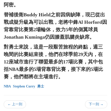
阿密。
替補後衛Buddy Hield之前因病缺陣，現已從出
戰成疑升級為可以出戰，老將中鋒Al Horford因
背靠背比賽第2場輪休，效力5年的側翼球員
Jonathan Kuminga仍因膝蓋肌腱炎缺席。
對勇士來說，這是一段艱苦旅程的終點，週三
晚間的比賽結束後，他們在球季前29天內，在
12座城市進行了聯盟最多的17場比賽，其中包
括NBA最多的5場背靠背比賽，接下來的5場比
賽，他們都將在主場進行。
NBA
Stephen Curry
勇士
← 上一則
下一則 →