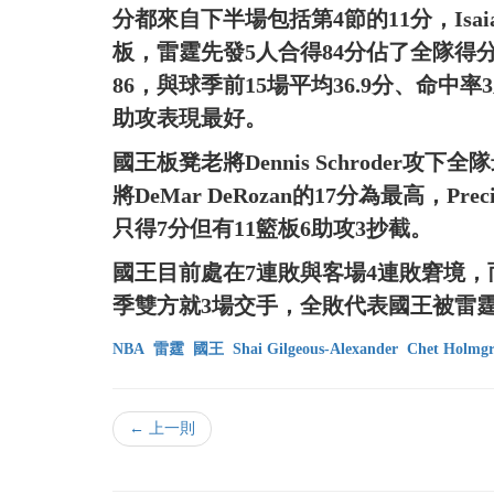
分都來自下半場包括第4節的11分，Isaiah
板，雷霆先發5人合得84分佔了全隊得分
86，與球季前15場平均36.9分、命中率3成9
助攻表現最好。
國王板凳老將Dennis Schroder攻
將DeMar DeRozan的17分為最高，Preciou
只得7分但有11籃板6助攻3抄截。
國王目前處在7連敗與客場4連敗窘境，
季雙方就3場交手，全敗代表國王被雷
NBA
雷霆
國王
Shai Gilgeous-Alexander
Chet Holmg
← 上一則