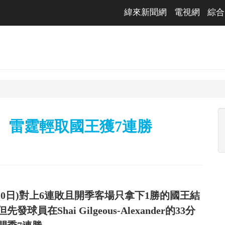
緯來新聞網
電視網
綜合
 雷霆輕取國王獲7連勝
0日)對上6連敗且開季客場只拿下1勝的國王結
Shai Gilgeous-Alexander的33分