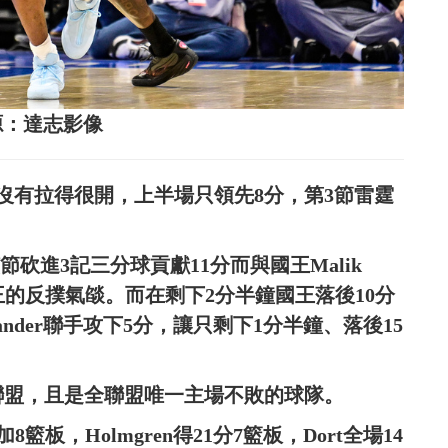
圖片來源：達志影像
沒有拉得很開，上半場只領先8分，第3節雷霆
，該節砍進3記三分球貢獻11分而與國王Malik
王的反撲氣燄。而在剩下2分半鐘國王落後10分
us-Alexander聯手攻下5分，讓只剩下1分半鐘、落後15
全聯盟，且是全聯盟唯一主場不敗的球隊。
籃板，Holmgren得21分7籃板，Dort全場14