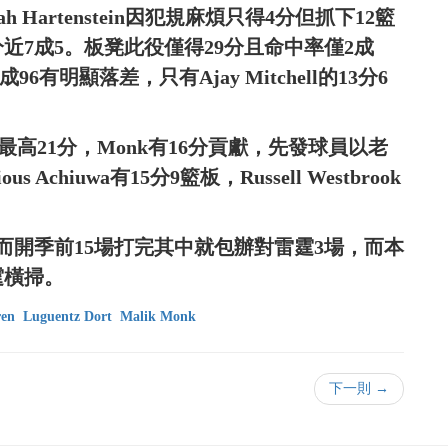
 Hartenstein因犯規麻煩只得4分但抓下12籃
近7成5。板凳此役僅得29分且命中率僅2成
6有明顯落差，只有Ajay Mitchell的13分6
下全隊最高21分，Monk有16分貢獻，先發球員以老
s Achiuwa有15分9籃板，Russell Westbrook
而開季前15場打完其中就包辦對雷霆3場，而本
霆橫掃。
ren
Luguentz Dort
Malik Monk
下一則 →