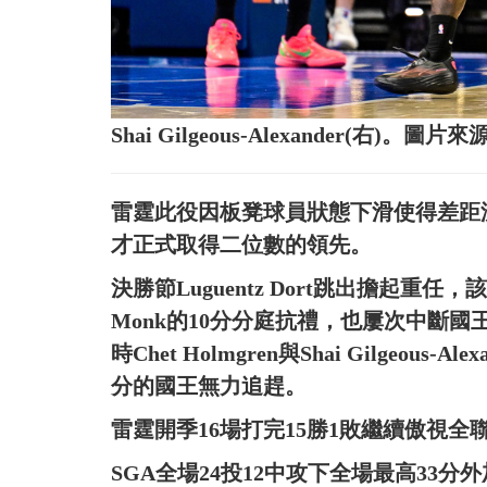
Shai Gilgeous-Alexander(右)。
雷霆此役因板凳球員狀態下滑使得差距
才正式取得二位數的領先。
決勝節Luguentz Dort跳出擔起重任
Monk的10分分庭抗禮，也屢次中斷國
時Chet Holmgren與Shai Gilgeo
分的國王無力追趕。
雷霆開季16場打完15勝1敗繼續傲視
SGA全場24投12中攻下全場最高33分外加8