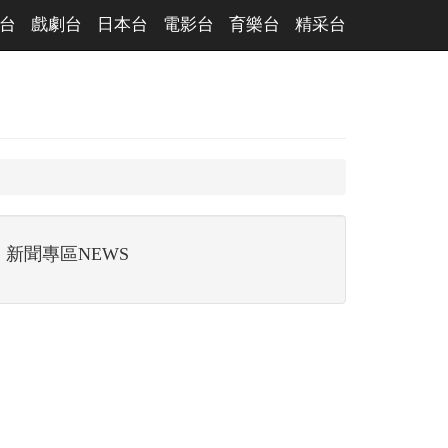
台
戲劇台
日本台
電影台
育樂台
精采台
新聞專區NEWS