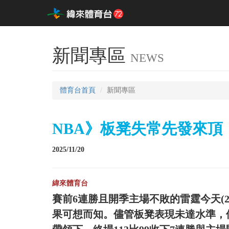
新聞專區
NEWS
體育台首頁
新聞專區
NBA》板凳失常先發來頂
2025/11/20
緯來體育台
賽前6連勝且開季主場不敗的雷霆今天(2
果可想而知。儘管板凳表現未達水準，但先發球員在