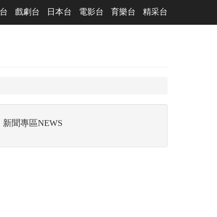
台
戲劇台
日本台
電影台
育樂台
精采台
新聞專區NEWS