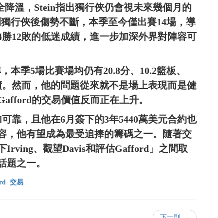
完全降溫，Stein指出獨行俠仍會視未來幾個月的
來到獨行俠後傷勢不斷，本季至今僅出賽14場，導
4勝12敗的低迷成績，進一步加深外界對陣容可
，本季5場比賽場均仍有20.8分、10.2籃板、
的成績。然而，他的問題從來就不是場上表現而是健
Gafford的交易價值反而正在上升。
加可靠，且他在6月簽下的3年5440萬美元合約也
容，他有望成為最受追捧的籌碼之一。隨著交
ing、觀望Davis和評估Gafford」之間取
話題之一。
rd
交易
下一則 →