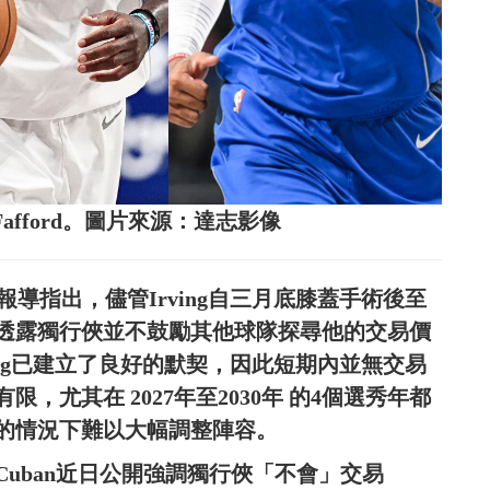
niel Fafford。圖片來源：達志影像
 Stein報導指出，儘管Irving自三月底膝蓋手術後至
透露獨行俠並不鼓勵其他球隊探尋他的交易價
lagg已建立了良好的默契，因此短期內並無交易
尤其在 2027年至2030年 的4個選秀年都
的情況下難以大幅調整陣容。
uban近日公開強調獨行俠「不會」交易