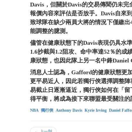
Davis，但關於Davis的交易傳聞仍未
報價內容來評估是否放手。Davis自
致球隊在缺少兩員大將的情況下僅繳出
能調整的臆測。
儘管在健康狀態下的Davis表現仍具水準
1.6抄截與1.2阻攻、命中率達52％
康狀態，也因此隊上另一名中鋒Daniel 
消息人士認為，Gafford的健康狀態更
更平易近人，因此若獨行俠選擇調整陣
易截止日逐漸逼近，獨行俠如何在「留下Irv
得平衡，將成為接下來聯盟最受關注的
NBA
獨行俠
Anthony Davis
Kyrie Irving
Daniel Faffo
← 上一則