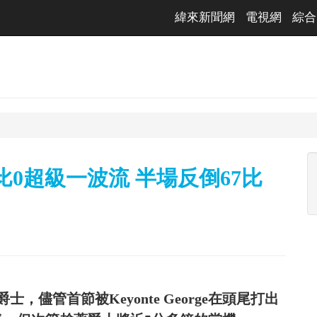
緯來新聞網
電視網
綜合
比0超級一波流 半場反倒67比
儘管首節被Keyonte George在頭尾打出