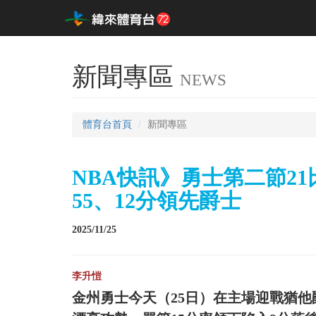
新聞專區
NEWS
體育台首頁
新聞專區
NBA快訊》勇士第二節21
55、12分領先爵士
2025/11/25
李升愷
金州勇士今天（25日）在主場迎戰猶他爵士，