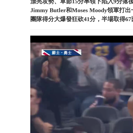
漂亮攻勢、單節15分率領下陷入9分落
Jimmy Butler和Moses Mood
團隊得分大爆發狂砍41分，半場取得67