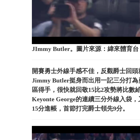
JImmy Butler。圖片來源：緯來體育台
開賽勇士外線手感不佳，反觀爵士回頭就
Jimmy Butler挺身而出用一記三
區得手，很快就回敬15比2攻勢將比數
Keyonte George的連續三分外線入
15分進帳，首節打完爵士領先9分。