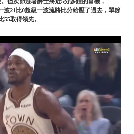
後。但次節趁著爵士將近5分多鐘的當機，
y領軍打出一波21比0超級一波流將比分給壓了過去，單節
比55取得領先。