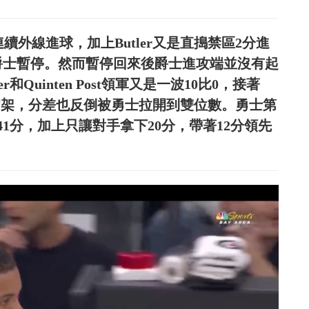
oody連續外線進球，加上Butler又是直搗禁區2分進
出爵士暫停。然而暫停回來後爵士進攻端並沒有起
r和Quinten Post領軍又是一波10比0，接著
士難以招架，分差也反倒被勇士拉開到雙位數。勇士第
1分，加上只讓對手拿下20分，帶著12分領先