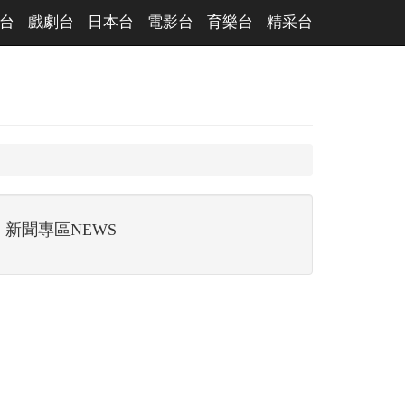
台
戲劇台
日本台
電影台
育樂台
精采台
新聞專區NEWS