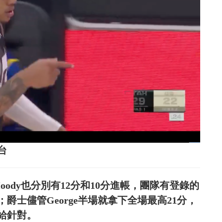
台
、Moody也分別有12分和10分進帳，團隊有登錄的
爵士儘管George半場就拿下全場最高21分，
給針對。