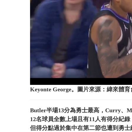
Keyonte George。圖片來源：緯來體育
Butler半場13分為勇士最高，Curry
12名球員全數上場且有11人有得分紀錄；
但得分點過於集中在第二節也遭到勇士