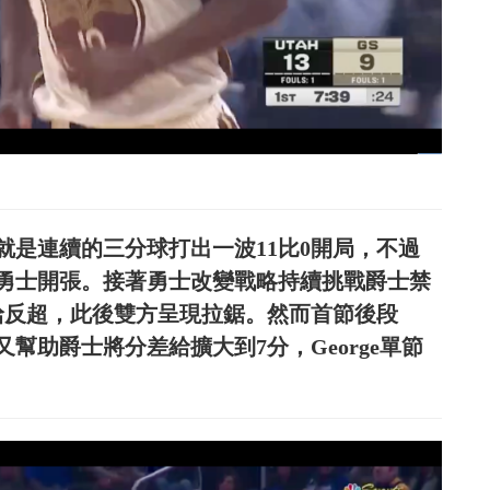
是連續的三分球打出一波11比0開局，不過
分打為勇士開張。接著勇士改變戰略持續挑戰爵士禁
給反超，此後雙方呈現拉鋸。然而首節後段
袋，又幫助爵士將分差給擴大到7分，George單節