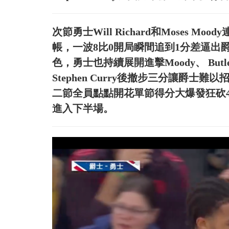
次節勇士Will Richard和Moses M
帳，一波8比0開局瞬間追到1分差逼
色，勇士也持續展開進擊Moody、 Butle
Stephen Curry後撤步三分讓爵
二節全員點點開花單節得分大爆發狂砍4
進入下半場。