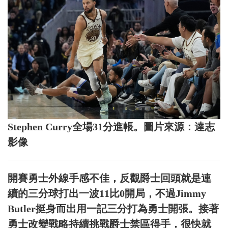
Stephen Curry全場31分進帳。圖片來源：達志
影像
開賽勇士外線手感不佳，反觀爵士回頭就是連
續的三分球打出一波11比0開局，不過Jimmy
Butler挺身而出用一記三分打為勇士開張。接著
勇士改變戰略持續挑戰爵士禁區得手，很快就