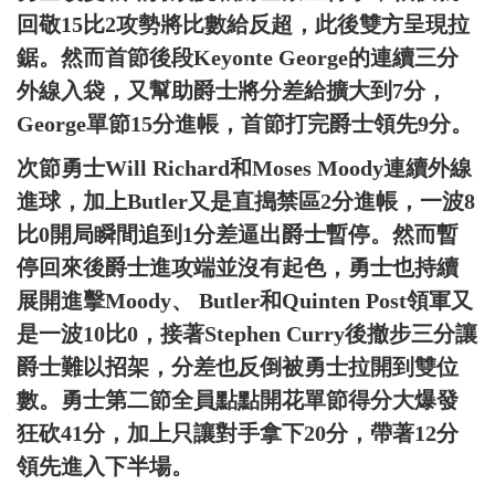
回敬15比2攻勢將比數給反超，此後雙方呈現拉
鋸。然而首節後段Keyonte George的連續三分
外線入袋，又幫助爵士將分差給擴大到7分，
George單節15分進帳，首節打完爵士領先9分。
次節勇士Will Richard和Moses Moody連續外線
進球，加上Butler又是直搗禁區2分進帳，一波8
比0開局瞬間追到1分差逼出爵士暫停。然而暫
停回來後爵士進攻端並沒有起色，勇士也持續
展開進擊Moody、 Butler和Quinten Post領軍又
是一波10比0，接著Stephen Curry後撤步三分讓
爵士難以招架，分差也反倒被勇士拉開到雙位
數。勇士第二節全員點點開花單節得分大爆發
狂砍41分，加上只讓對手拿下20分，帶著12分
領先進入下半場。