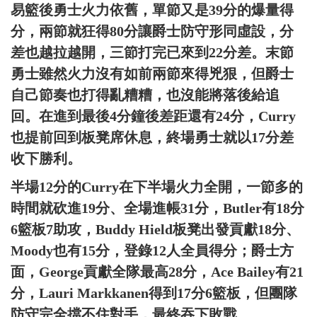
易籃後勇士火力依舊，單節又是39分的爆量得
分，兩節就狂得80分讓爵士防守形同虛設，分
差也越拉越開，三節打完已來到22分差。末節
勇士雖然火力沒有如前兩節來得兇狠，但爵士
自己節奏也打得亂糟糟，也沒能將落後給追
回。在進到最後4分鐘後差距還有24分，Curry
也提前回到板凳席休息，終場勇士就以17分差
收下勝利。
半場12分的Curry在下半場火力全開，一節多的
時間就砍進19分、全場進帳31分，Butler有18分
6籃板7助攻，Buddy Hield板凳出發貢獻18分、
Moody也有15分，登錄12人全員得分；爵士方
面，George貢獻全隊最高28分，Ace Bailey有21
分，Lauri Markkanen得到17分6籃板，但團隊
防守完全擋不住對手，最終吞下敗戰。