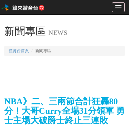
Toggl
naviga
新聞專區
NEWS
體育台首頁
新聞專區
NBA》二、三兩節合計狂轟80
分！大哥Curry全場31分領軍 勇
士主場大破爵士終止三連敗