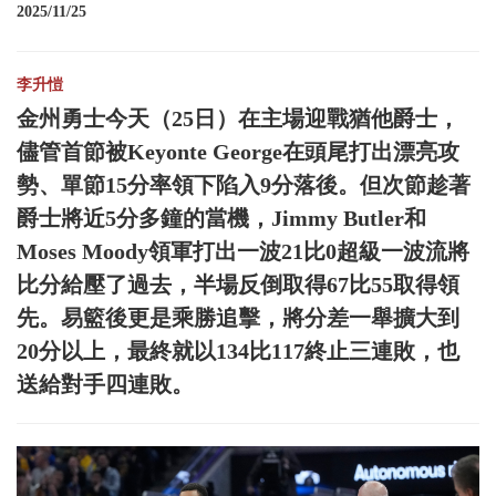
2025/11/25
李升愷
金州勇士今天（25日）在主場迎戰猶他爵士，
儘管首節被Keyonte George在頭尾打出漂亮攻
勢、單節15分率領下陷入9分落後。但次節趁著
爵士將近5分多鐘的當機，Jimmy Butler和
Moses Moody領軍打出一波21比0超級一波流將
比分給壓了過去，半場反倒取得67比55取得領
先。易籃後更是乘勝追擊，將分差一舉擴大到
20分以上，最終就以134比117終止三連敗，也
送給對手四連敗。