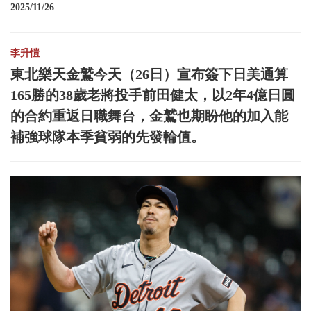
2025/11/26
李升愷
東北樂天金鷲今天（26日）宣布簽下日美通算
165勝的38歲老將投手前田健太，以2年4億日圓
的合約重返日職舞台，金鷲也期盼他的加入能
補強球隊本季貧弱的先發輪值。