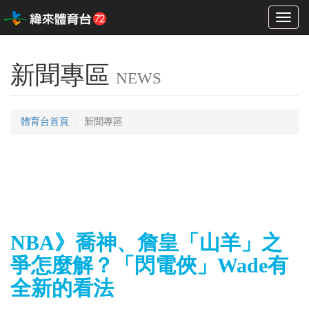
Toggl
naviga
新聞專區
NEWS
體育台首頁
新聞專區
NBA》喬神、詹皇「山羊」之
爭怎麼解？「閃電俠」Wade有
全新的看法