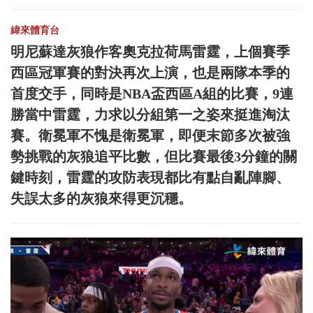
緯來體育台
明尼蘇達灰狼作客奧克拉荷馬雷霆，上個賽季
西區冠軍賽的對決再次上演，也是兩隊本季的
首度交手，同時是NBA盃西區A組的比賽，9連
勝當中雷霆，力求以分組第一之姿來挺進淘汰
賽。衛冕軍不愧是衛冕軍，即便末節多次被強
勢挑戰的灰狼追平比數，但比賽最後3分鐘的關
鍵時刻，雷霆的攻防表現都比有點自亂陣腳、
失誤太多的灰狼來得更沉穩。