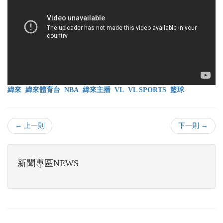
緯來
緯來體育台
NBA
緯來主播
VL
VL SPORTS
籃球
← 上一則
下一則 →
新聞專區NEWS