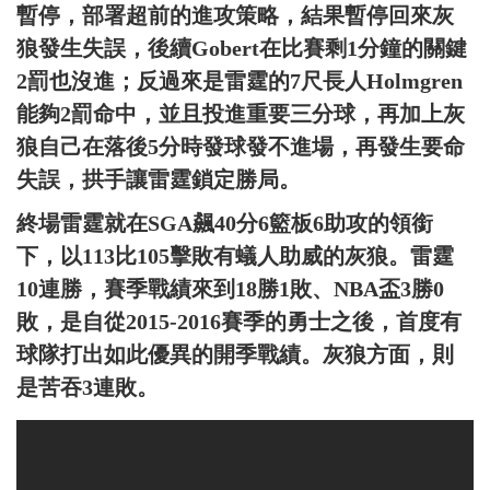
暫停，部署超前的進攻策略，結果暫停回來灰
狼發生失誤，後續Gobert在比賽剩1分鐘的關鍵
2罰也沒進；反過來是雷霆的7尺長人Holmgren
能夠2罰命中，並且投進重要三分球，再加上灰
狼自己在落後5分時發球發不進場，再發生要命
失誤，拱手讓雷霆鎖定勝局。
終場雷霆就在SGA飆40分6籃板6助攻的領銜
下，以113比105擊敗有蟻人助威的灰狼。雷霆
10連勝，賽季戰績來到18勝1敗、NBA盃3勝0
敗，是自從2015-2016賽季的勇士之後，首度有
球隊打出如此優異的開季戰績。灰狼方面，則
是苦吞3連敗。