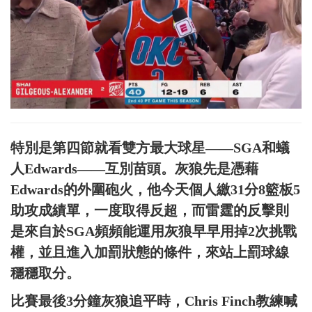
特別是第四節就看雙方最大球星——SGA和蟻
人Edwards——互別苗頭。灰狼先是憑藉
Edwards的外圍砲火，他今天個人繳31分8籃板5
助攻成績單，一度取得反超，而雷霆的反擊則
是來自於SGA頻頻能運用灰狼早早用掉2次挑戰
權，並且進入加罰狀態的條件，來站上罰球線
穩穩取分。
比賽最後3分鐘灰狼追平時，Chris Finch教練喊