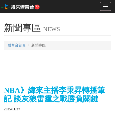
Toggl
naviga
新聞專區
NEWS
體育台首頁
新聞專區
NBA》緯來主播李秉昇轉播筆
記 談灰狼雷霆之戰勝負關鍵
2025/11/27