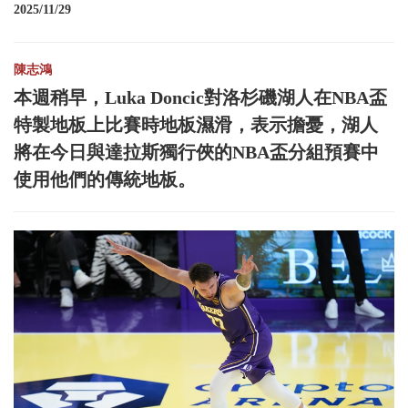
2025/11/29
陳志鴻
本週稍早，Luka Doncic對洛杉磯湖人在NBA盃
特製地板上比賽時地板濕滑，表示擔憂，湖人
將在今日與達拉斯獨行俠的NBA盃分組預賽中
使用他們的傳統地板。