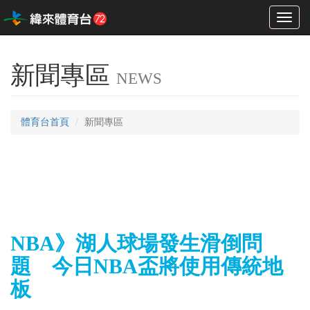
Toggl
naviga
新聞專區
NEWS
體育台首頁
新聞專區
NBA》湖人球場發生滑倒問
題 今日NBA盃將使用傳統地
板