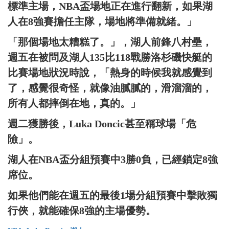
標準主場，NBA盃場地正在進行翻新，如果湖
人在8強賽擔任主隊，場地將準備就緒。」
「那個場地太糟糕了。」，湖人前鋒八村壘，
週五在被問及湖人135比118戰勝洛杉磯快艇的
比賽場地狀況時說，「熱身的時候我就感覺到
了，感覺很奇怪，就像油膩膩的，滑溜溜的，
所有人都摔倒在地，真的。」
週二獲勝後，Luka Doncic甚至稱球場「危
險」。
湖人在NBA盃分組預賽中3勝0負，已經鎖定8強
席位。
如果他們能在週五的最後1場分組預賽中擊敗獨
行俠，就能確保8強的主場優勢。