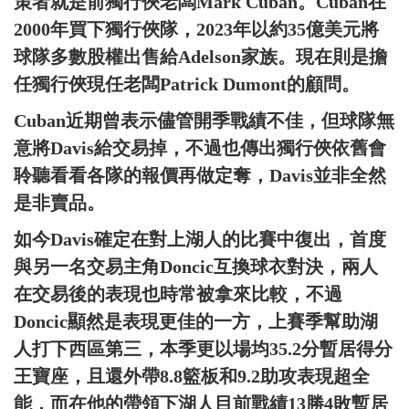
策者就是前獨行俠老闆Mark Cuban。Cuban在
2000年買下獨行俠隊，2023年以約35億美元將
球隊多數股權出售給Adelson家族。現在則是擔
任獨行俠現任老闆Patrick Dumont的顧問。
Cuban近期曾表示儘管開季戰績不佳，但球隊無
意將Davis給交易掉，不過也傳出獨行俠依舊會
聆聽看看各隊的報價再做定奪，Davis並非全然
是非賣品。
如今Davis確定在對上湖人的比賽中復出，首度
與另一名交易主角Doncic互換球衣對決，兩人
在交易後的表現也時常被拿來比較，不過
Doncic顯然是表現更佳的一方，上賽季幫助湖
人打下西區第三，本季更以場均35.2分暫居得分
王寶座，且還外帶8.8籃板和9.2助攻表現超全
能，而在他的帶領下湖人目前戰績13勝4敗暫居