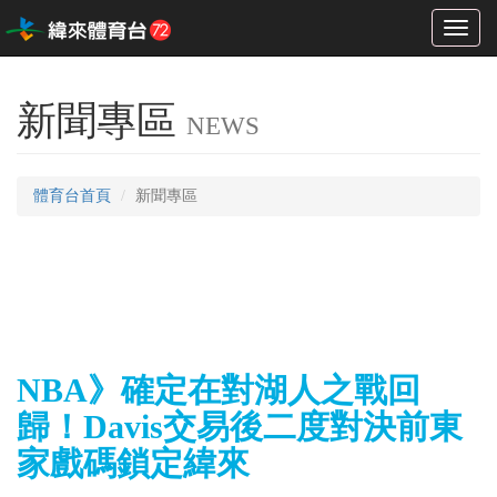
Toggl
naviga
新聞專區
NEWS
體育台首頁
新聞專區
NBA》確定在對湖人之戰回
歸！Davis交易後二度對決前東
家戲碼鎖定緯來