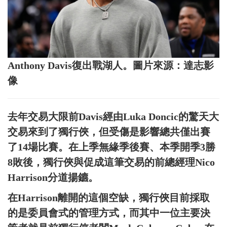
Anthony Davis復出戰湖人。圖片來源：達志影
像
去年交易大限前Davis經由Luka Doncic的驚天大
交易來到了獨行俠，但受傷是影響總共僅出賽
了14場比賽。在上季無緣季後賽、本季開季3勝
8敗後，獨行俠與促成這筆交易的前總經理Nico
Harrison分道揚鑣。
在Harrison離開的這個空缺，獨行俠目前採取
的是委員會式的管理方式，而其中一位主要決