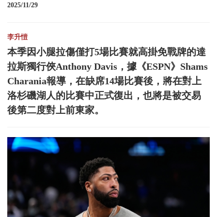
2025/11/29
李升愷
本季因小腿拉傷僅打5場比賽就高掛免戰牌的達
拉斯獨行俠Anthony Davis，據《ESPN》Shams
Charania報導，在缺席14場比賽後，將在對上
洛杉磯湖人的比賽中正式復出，也將是被交易
後第二度對上前東家。