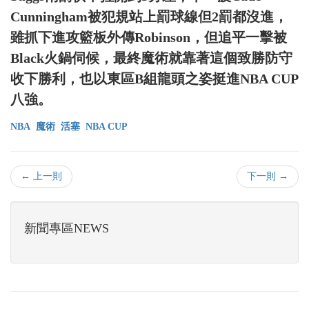
Cunningham被犯規站上罰球線但2罰都沒進，
雖抓下進攻籃板外傳Robinson，但追平一擊被
Black火鍋伺候，最終魔術就靠著這個致勝防守
收下勝利，也以東區B組龍頭之姿挺進NBA CUP
八強。
NBA
魔術
活塞
NBA CUP
← 上一則
下一則 →
新聞專區NEWS