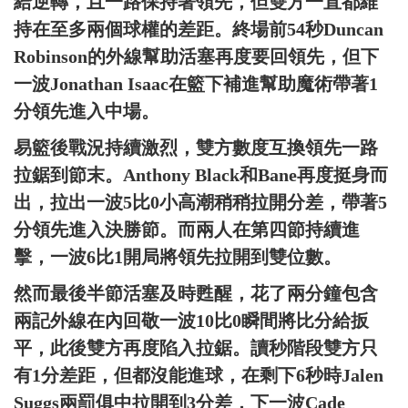
給逆轉，且一路保持著領先，但雙方一直都維
持在至多兩個球權的差距。終場前54秒Duncan
Robinson的外線幫助活塞再度要回領先，但下
一波Jonathan Isaac在籃下補進幫助魔術帶著1
分領先進入中場。
易籃後戰況持續激烈，雙方數度互換領先一路
拉鋸到節末。Anthony Black和Bane再度挺身而
出，拉出一波5比0小高潮稍稍拉開分差，帶著5
分領先進入決勝節。而兩人在第四節持續進
擊，一波6比1開局將領先拉開到雙位數。
然而最後半節活塞及時甦醒，花了兩分鐘包含
兩記外線在內回敬一波10比0瞬間將比分給扳
平，此後雙方再度陷入拉鋸。讀秒階段雙方只
有1分差距，但都沒能進球，在剩下6秒時Jalen
Suggs兩罰俱中拉開到3分差，下一波Cade