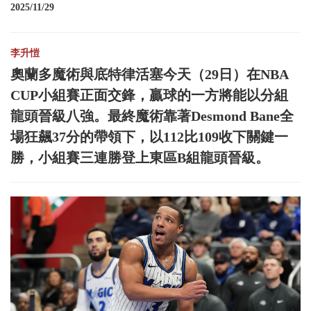
2025/11/29
李升愷
奧蘭多魔術與底特律活塞今天（29日）在NBA
CUP小組賽正面交鋒，贏球的一方將能以分組
龍頭晉級八強。最終魔術靠著Desmond Bane全
場狂飆37分的帶領下，以112比109收下關鍵一
勝，小組賽三連勝登上東區B組龍頭晉級。