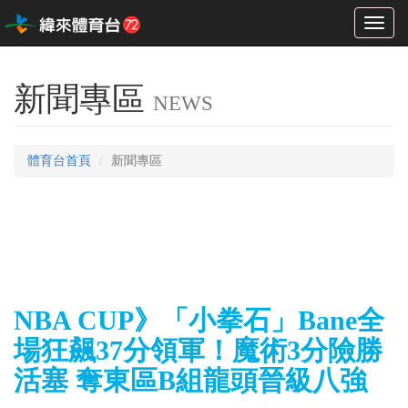
Toggl
naviga
新聞專區
NEWS
體育台首頁
新聞專區
NBA CUP》「小拳石」Bane全
場狂飆37分領軍！魔術3分險勝
活塞 奪東區B組龍頭晉級八強