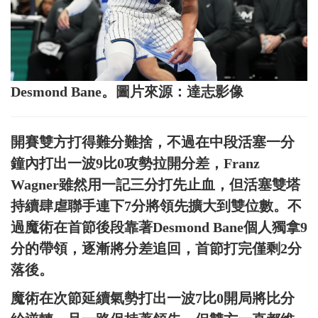
Desmond Bane。圖片來源：達志影像
開賽雙方打得難分難捨，不過在中段活塞一分
鐘內打出一波9比0攻勢拉開分差，Franz
Wagner雖然用一記三分打先止血，但活塞雙塔
持續肆虐聯手連下7分將領先擴大到雙位數。不
過魔術在首節後段靠著Desmond Bane個人獨拿9
分的帶領，逐漸將分差追回，首節打完僅剩2分
落後。
魔術在次節延續氣勢打出一波7比0開局將比分