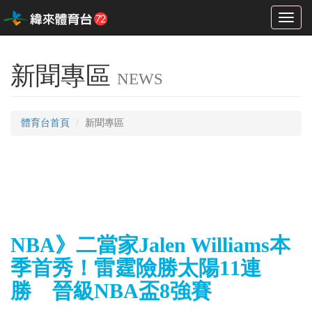
Toggl
naviga
新聞專區
NEWS
體育台首頁
新聞專區
NBA》二當家Jalen Williams本
季首秀！雷霆險勝太陽11連
勝 晉級NBA盃8強賽