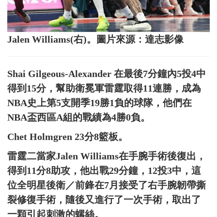
Jalen Williams(右)。圖片來源：達志影像
Shai Gilgeous-Alexander 在最後7分鐘內5投4中
得到15分，幫助衛冕軍雷霆取得11連勝，成為
NBA史上第5支開季19勝1負的球隊，他們在
NBA盃西區A組的戰績為4勝0負。
Chet Holmgren 23分8籃板。
雷霆二當家Jalen Williams在手腕手術後復出，
得到11分8助攻，他出戰29分鐘，12投3中，這
位全明星後衛／前鋒在7月接受了右手腕韌帶撕
裂修復手術，隨後又進行了一次手術，取出了
一顆引起刺激的螺絲。