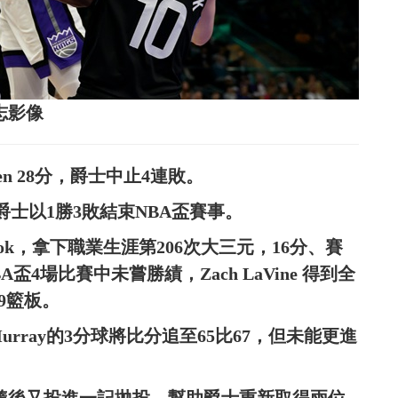
達志影像
kkanen 28分，爵士中止4連敗。
0分，爵士以1勝3敗結束NBA盃賽事。
brook，拿下職業生涯第206次大三元，16分、賽
盃4場比賽中未嘗勝績，Zach LaVine 得到全
和9籃板。
Murray的3分球將比分追至65比67，但未能更進