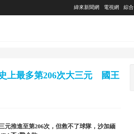
緯來新聞網
電視網
綜合
rook 史上最多第206次大三元 國王
的NBA大三元推進至第206次，但救不了球隊，沙加緬