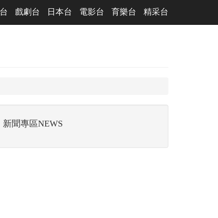
台
戲劇台
日本台
電影台
育樂台
精采台
新聞專區NEWS