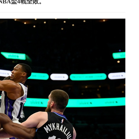
NBA盃4戰全敗。