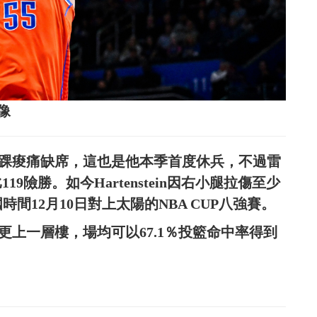
影像
就因腳踝痠痛缺席，這也是他本季首度休兵，不過雷
119險勝。如今Hartenstein因右小腿拉傷至少
間12月10日對上太陽的NBA CUP八強賽。
本季更上一層樓，場均可以67.1％投籃命中率得到