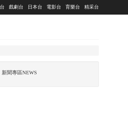
台
戲劇台
日本台
電影台
育樂台
精采台
新聞專區NEWS