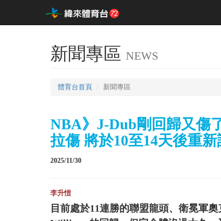
新聞專區
NEWS
體育台首頁
新聞專區
NBA》J-Dub剛回歸又傷了
拉傷 將於10至14天後重
2025/11/30
李升愷
目前處於11連勝的聯盟龍頭、衛冕軍奧克