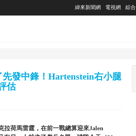
緯來新聞網
電視網
綜合
先發中鋒！Hartenstein右小腿
新評估
拉荷馬雷霆，在前一戰總算迎來Jalen