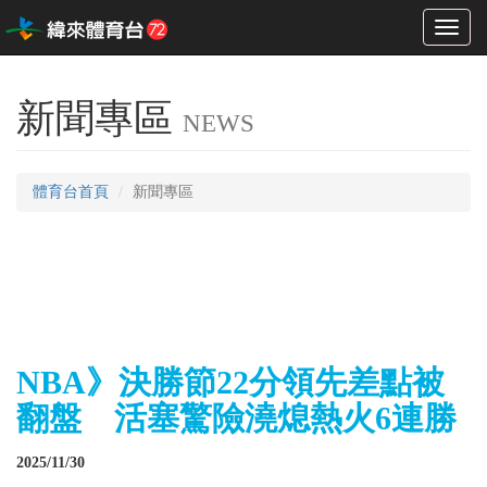
Toggl
naviga
新聞專區
NEWS
體育台首頁
新聞專區
NBA》決勝節22分領先差點被
翻盤 活塞驚險澆熄熱火6連勝
2025/11/30