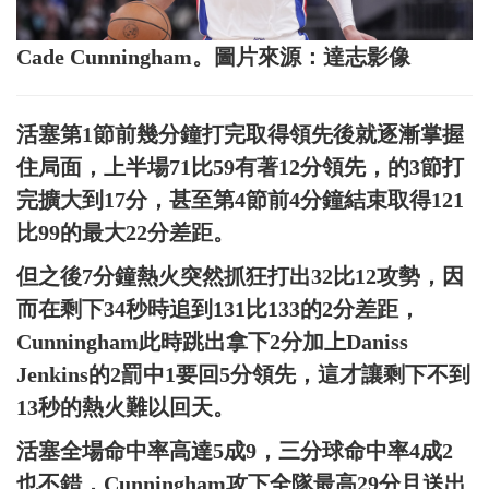
Cade Cunningham。圖片來源：達志影像
活塞第1節前幾分鐘打完取得領先後就逐漸掌握
住局面，上半場71比59有著12分領先，的3節打
完擴大到17分，甚至第4節前4分鐘結束取得121
比99的最大22分差距。
但之後7分鐘熱火突然抓狂打出32比12攻勢，因
而在剩下34秒時追到131比133的2分差距，
Cunningham此時跳出拿下2分加上Daniss
Jenkins的2罰中1要回5分領先，這才讓剩下不到
13秒的熱火難以回天。
活塞全場命中率高達5成9，三分球命中率4成2
也不錯，Cunningham攻下全隊最高29分且送出