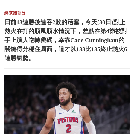
緯來體育台
日前13連勝後連吞2敗的活塞，今天(30日)對上
熱火在打的順風順水情況下，差點在第4節被對
手上演大逆轉戲碼，幸靠Cade Cunningham的
關鍵得分穩住局面，這才以138比135終止熱火6
連勝氣勢。