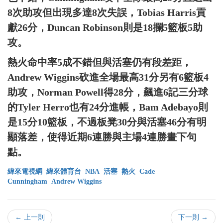
8次助攻但出現多達8次失誤，Tobias Harris貢
獻26分，Duncan Robinson則是18攔5籃板5助
攻。
熱火命中率5成不錯但與活塞仍有段差距，
Andrew Wiggins砍進全場最高31分另有6籃板4
助攻，Norman Powell得28分，飆進6記三分球
的Tyler Herro也有24分進帳，Bam Adebayo則
是15分10籃板，不過板凳30分與活塞46分有明
顯落差，使得近期6連勝與主場4連勝畫下句
點。
緯來電視網
緯來體育台
NBA
活塞
熱火
Cade
Cunningham
Andrew Wiggins
← 上一則
下一則 →