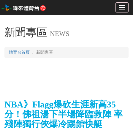
Toggl
naviga
新聞專區
NEWS
體育台首頁
新聞專區
NBA》Flagg爆砍生涯新高35
分！佛祖湯下半場降臨救陣 率
殘陣獨行俠爆冷踢館快艇