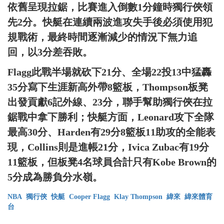
依舊呈現拉鋸，比賽進入倒數1分鐘時獨行俠領
先2分。快艇在連續兩波進攻失手後必須使用犯
規戰術，最終時間逐漸減少的情況下無力追
回，以3分差吞敗。
Flagg此戰半場就砍下21分、全場22投13中猛轟
35分寫下生涯新高外帶8籃板，Thompson板凳
出發貢獻6記外線、23分，聯手幫助獨行俠在拉
鋸戰中拿下勝利；快艇方面，Leonard攻下全隊
最高30分、Harden有29分8籃板11助攻的全能表
現，Collins則是進帳21分，Ivica Zubac有19分
11籃板，但板凳4名球員合計只有Kobe Brown的
5分成為勝負分水嶺。
NBA
獨行俠
快艇
Cooper Flagg
Klay Thompson
緯來
緯來體育
台