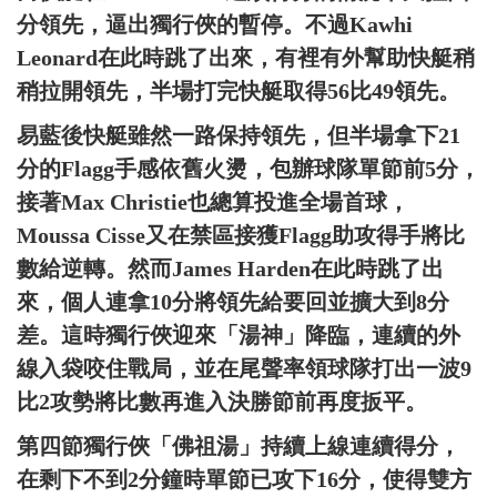
分領先，逼出獨行俠的暫停。不過Kawhi
Leonard在此時跳了出來，有裡有外幫助快艇稍
稍拉開領先，半場打完快艇取得56比49領先。
易藍後快艇雖然一路保持領先，但半場拿下21
分的Flagg手感依舊火燙，包辦球隊單節前5分，
接著Max Christie也總算投進全場首球，
Moussa Cisse又在禁區接獲Flagg助攻得手將比
數給逆轉。然而James Harden在此時跳了出
來，個人連拿10分將領先給要回並擴大到8分
差。這時獨行俠迎來「湯神」降臨，連續的外
線入袋咬住戰局，並在尾聲率領球隊打出一波9
比2攻勢將比數再進入決勝節前再度扳平。
第四節獨行俠「佛祖湯」持續上線連續得分，
在剩下不到2分鐘時單節已攻下16分，使得雙方