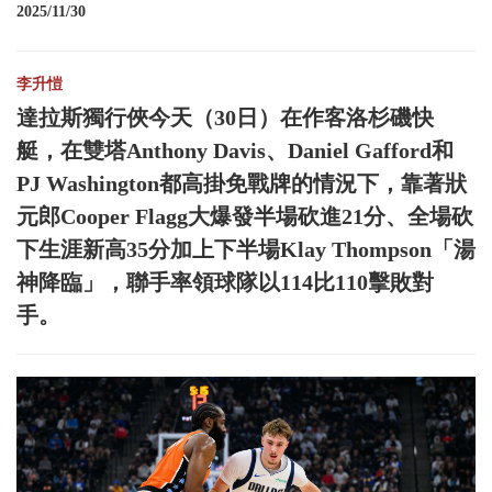
2025/11/30
李升愷
達拉斯獨行俠今天（30日）在作客洛杉磯快
艇，在雙塔Anthony Davis、Daniel Gafford和
PJ Washington都高掛免戰牌的情況下，靠著狀
元郎Cooper Flagg大爆發半場砍進21分、全場砍
下生涯新高35分加上下半場Klay Thompson「湯
神降臨」，聯手率領球隊以114比110擊敗對
手。