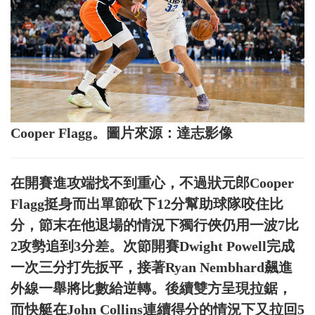
Cooper Flagg。圖片來源：達志影像
在開賽進攻端找不到重心，不過狀元郎Cooper
Flagg挺身而出單節砍下12分幫助球隊咬住比
分，節末在他退場的情況下獨行俠仍用一波7比
2攻勢追到3分差。次節開賽Dwight Powell完成
一次三分打先扳平，接著Ryan Nembhard飆進
外線一舉將比數給逆轉。後續雙方呈現拉鋸，
而快艇在John Collins連續得分的情況下又拉回5