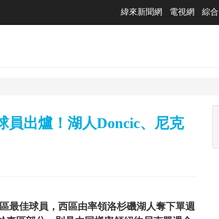
緯來新聞網
電視網
綜合
員出爐！湖人Doncic、尼克
、西區最佳球員，西區由率領洛杉磯湖人奪下單週