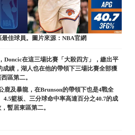
、西區最佳球員。圖片來源：NBA官網
Doncic在這三場比賽「大殺四方」，繳出平
大三元的成績，湖人也在他的帶領下三場比賽全部獲
居西區第二。
及暴龍，在Brunson的帶領下也是4戰全
分、4.5籃板、三分球命中率高達百分之40.7的成
敗，暫居東區第二。