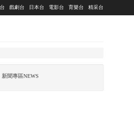
台
戲劇台
日本台
電影台
育樂台
精采台
新聞專區NEWS