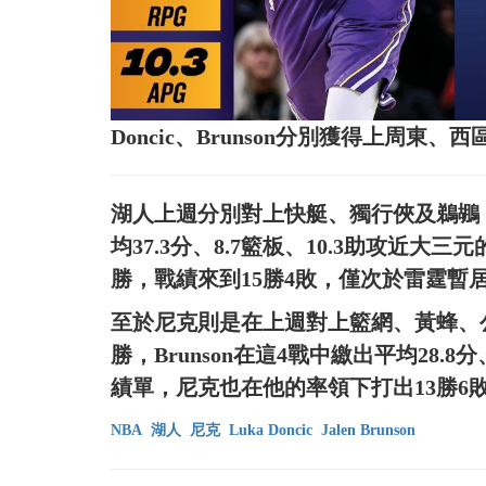
Doncic、Brunson分別獲得上周東
湖人上週分別對上快艇、獨行俠及鵜鶘，
均37.3分、8.7籃板、10.3助攻近
勝，戰績來到15勝4敗，僅次於雷霆暫
至於尼克則是在上週對上籃網、黃蜂、公鹿
勝，Brunson在這4戰中繳出平均28.8
績單，尼克也在他的率領下打出13勝6
NBA
湖人
尼克
Luka Doncic
Jalen Brunson