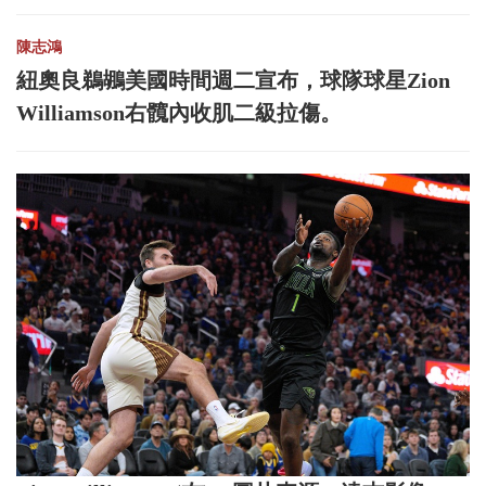
陳志鴻
紐奧良鵜鶘美國時間週二宣布，球隊球星Zion
Williamson右髖內收肌二級拉傷。