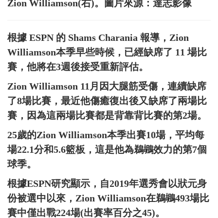
Zion Williamson(右)。圖片來源：達志影像
根據 ESPN 的 Shams Charania 報導，Zion
Williamson本季早些時候，已經缺席了 11 場比
賽，他將在3週後接受重新評估。
Zion Williamson 11月因大腿筋受傷，連續缺席
了8場比賽，最近他傷癒復出後又缺席了兩場比
賽，因為這兩場比賽都是背靠背比賽的第2場。
25歲的Zion Williamson本季出賽10場，平均每
場22.1分和5.6籃板，這是他為鵜鶘效力的第7個
球季。
根據ESPN研究顯示，自2019年選秀會以狀元身
份被選中以來，Zion Williamson在鵜鶘493場比
賽中僅出戰224場(出賽率百分之45)。