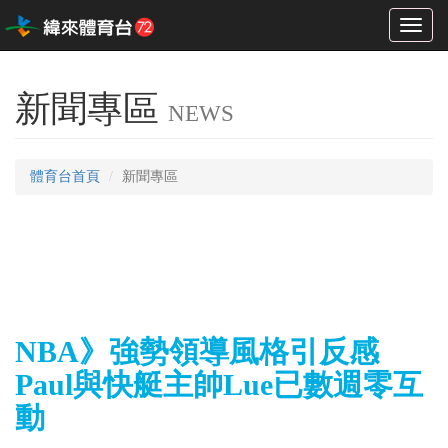
Toggl
naviga
新聞專區
NEWS
體育台首頁
新聞專區
NBA》強勢領導風格引反感
Paul與快艇主帥Lue已數週零互
動