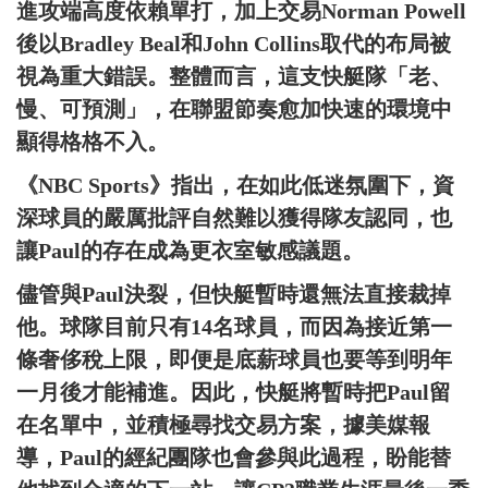
進攻端高度依賴單打，加上交易Norman Powell
後以Bradley Beal和John Collins取代的布局被
視為重大錯誤。整體而言，這支快艇隊「老、
慢、可預測」，在聯盟節奏愈加快速的環境中
顯得格格不入。
《NBC Sports》指出，在如此低迷氛圍下，資
深球員的嚴厲批評自然難以獲得隊友認同，也
讓Paul的存在成為更衣室敏感議題。
儘管與Paul決裂，但快艇暫時還無法直接裁掉
他。球隊目前只有14名球員，而因為接近第一
條奢侈稅上限，即便是底薪球員也要等到明年
一月後才能補進。因此，快艇將暫時把Paul留
在名單中，並積極尋找交易方案，據美媒報
導，Paul的經紀團隊也會參與此過程，盼能替