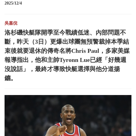
2025/12/4
吳嘉倪
洛杉磯快艇隊開季至今戰績低迷、內部問題不
斷，昨天（3日）更爆出球團無預警裁掉本季結
束後就要退休的傳奇名將Chris Paul，多家美媒
報導指出，他和主帥Tyronn Lue已經「好幾週
沒說話」，最終才導致快艇選擇與他分道揚
鑣。