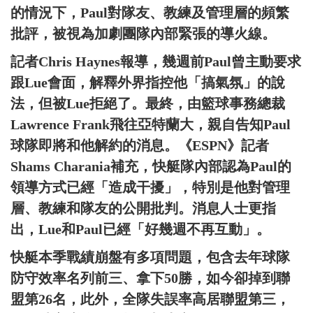
的情況下，Paul對隊友、教練及管理層的頻繁
批評，被視為加劇團隊內部緊張的導火線。
記者Chris Haynes報導，幾週前Paul曾主動要求
跟Lue會面，解釋外界指控他「搞氣氛」的說
法，但被Lue拒絕了。最終，由籃球事務總裁
Lawrence Frank飛往亞特蘭大，親自告知Paul
球隊即將和他解約的消息。《ESPN》記者
Shams Charania補充，快艇隊內部認為Paul的
領導方式已經「造成干擾」，特別是他對管理
層、教練和隊友的公開批判。消息人士更指
出，Lue和Paul已經「好幾週不再互動」。
快艇本季戰績崩盤有多項問題，包含去年球隊
防守效率名列前三、拿下50勝，如今卻掉到聯
盟第26名，此外，全隊失誤率高居聯盟第三，