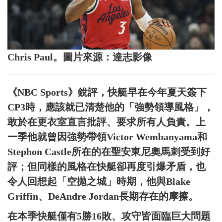
Chris Paul。圖片來源：達志影像
《NBC Sports》銳評，快艇早在今年夏天簽下
CP3時，應該就已清楚他的「強勢領導風格」，
敢於在更衣室直言批評、要求所有人負責。上
一季他就曾因強勢帶領Victor Wembanyama和
Stephon Castle所在的在聖安東尼奧馬刺受到好
評；但同樣的風格在快艇卻再度引爆矛盾，也
令人回想起「空拋之城」時期，他與Blake
Griffin、DeAndre Jordan長期存在的摩擦。
在本季快艇僅有5勝16敗、攻守皆面臨巨大問題