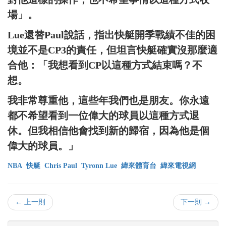
場」。
Lue還替Paul說話，指出快艇開季戰績不佳的困
境並不是CP3的責任，但坦言快艇確實沒那麼適
合他：「我想看到CP以這種方式結束嗎？不
想。
我非常尊重他，這些年我們也是朋友。你永遠
都不希望看到一位偉大的球員以這種方式退
休。但我相信他會找到新的歸宿，因為他是個
偉大的球員。」
NBA
快艇
Chris Paul
Tyronn Lue
緯來體育台
緯來電視網
← 上一則
下一則 →