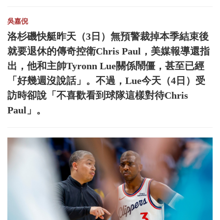
吳嘉倪
洛杉磯快艇昨天（3日）無預警裁掉本季結束後
就要退休的傳奇控衛Chris Paul，美媒報導還指
出，他和主帥Tyronn Lue關係鬧僵，甚至已經
「好幾週沒說話」。不過，Lue今天（4日）受
訪時卻說「不喜歡看到球隊這樣對待Chris
Paul」。