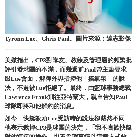
Tyronn Lue、Chris Paul。圖片來源：達志影像
美媒指出，CP3對隊友、教練及管理層的頻繁批
評引發球團的不滿，而幾週前Paul曾主動要求
跟Lue會面，解釋外界指控他「搞氣氛」的說
法，不過被Lue拒絕了。最終，由籃球事務總裁
Lawrence Frank飛往亞特蘭大，親自告知Paul
球隊即將和他解約的消息。
如今，快艇教頭Lue受訪時的說法卻截然不同，
他表示裁掉CP3是球團的決定，「我不喜歡快艇
對他這樣的操作，也不希望事情以這種方式收